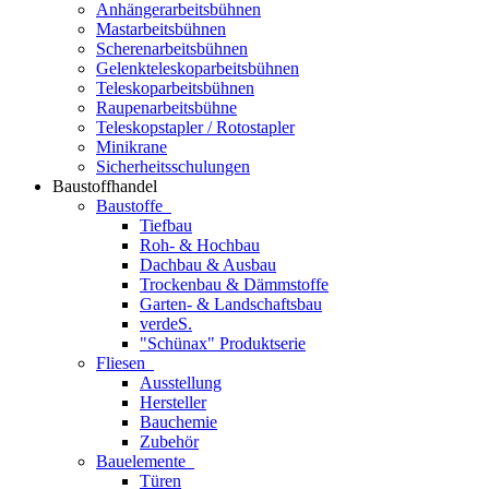
Anhängerarbeitsbühnen
Mastarbeitsbühnen
Scherenarbeitsbühnen
Gelenkteleskoparbeitsbühnen
Teleskoparbeitsbühnen
Raupenarbeitsbühne
Teleskopstapler / Rotostapler
Minikrane
Sicherheitsschulungen
Baustoffhandel
Baustoffe
Tiefbau
Roh- & Hochbau
Dachbau & Ausbau
Trockenbau & Dämmstoffe
Garten- & Landschaftsbau
verdeS.
"Schünax" Produktserie
Fliesen
Ausstellung
Hersteller
Bauchemie
Zubehör
Bauelemente
Türen