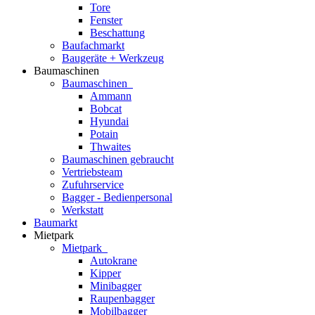
Tore
Fenster
Beschattung
Baufachmarkt
Baugeräte + Werkzeug
Baumaschinen
Baumaschinen
Ammann
Bobcat
Hyundai
Potain
Thwaites
Baumaschinen gebraucht
Vertriebsteam
Zufuhrservice
Bagger - Bedienpersonal
Werkstatt
Baumarkt
Mietpark
Mietpark
Autokrane
Kipper
Minibagger
Raupenbagger
Mobilbagger