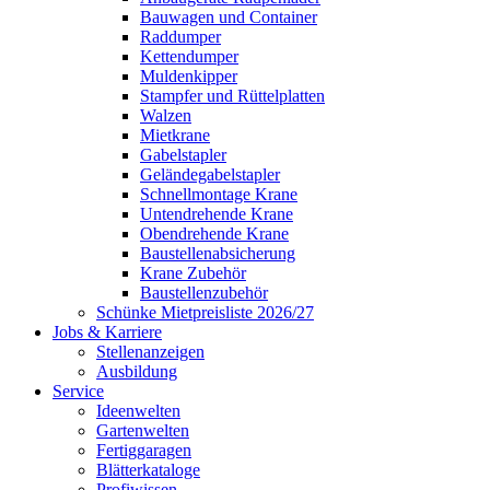
Bauwagen und Container
Raddumper
Kettendumper
Muldenkipper
Stampfer und Rüttelplatten
Walzen
Mietkrane
Gabelstapler
Geländegabelstapler
Schnellmontage Krane
Untendrehende Krane
Obendrehende Krane
Baustellenabsicherung
Krane Zubehör
Baustellenzubehör
Schünke Mietpreisliste 2026/27
Jobs & Karriere
Stellenanzeigen
Ausbildung
Service
Ideenwelten
Gartenwelten
Fertiggaragen
Blätterkataloge
Profiwissen