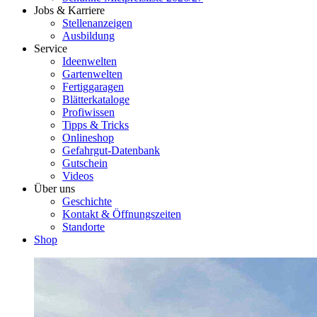
Jobs & Karriere
Stellenanzeigen
Ausbildung
Service
Ideenwelten
Gartenwelten
Fertiggaragen
Blätterkataloge
Profiwissen
Tipps & Tricks
Onlineshop
Gefahrgut-Datenbank
Gutschein
Videos
Über uns
Geschichte
Kontakt & Öffnungszeiten
Standorte
Shop