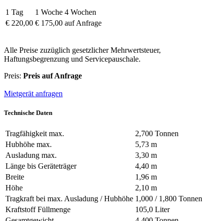
1 Tag
1 Woche
4 Wochen
€ 220,00
€ 175,00
auf Anfrage
Alle Preise zuzüglich gesetzlicher Mehrwertsteuer,
Haftungsbegrenzung und Servicepauschale.
Preis:
Preis auf Anfrage
Mietgerät anfragen
Technische Daten
Tragfähigkeit max.
2,700 Tonnen
Hubhöhe max.
5,73 m
Ausladung max.
3,30 m
Länge bis Geräteträger
4,40 m
Breite
1,96 m
Höhe
2,10 m
Tragkraft bei max. Ausladung / Hubhöhe
1,000 / 1,800 Tonnen
Kraftstoff Füllmenge
105,0 Liter
Gesamtgewicht
4,400 Tonnen