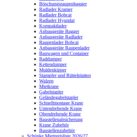
Böschungsraupenbagger
Radlader Kramer
Radlader Bobcat
Radlader Hyundai
Kompaktlader
Anbaugeräte Bagger
Anbaugeräte Radlader
Raupenlader Bobcat
Anbaugeräte Raupenlader
Bauwagen und Container
Raddumper
Kettendumper
Muldenkipper
Stampfer und Rüttelplatten
Walzen
Mietkrane
Gabelstapler
Geländegabelstapler
Schnellmontage Krane
Untendrehende Krane
Obendrehende Krane
Baustellenabsicherung
Krane Zubehör
Baustellenzubehör
Schünke Mietpreisliste 2026/27