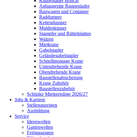
Raupenlader Bobcat
Anbaugeräte Raupenlader
Bauwagen und Container
Raddumper
Kettendumper
Muldenkipper
Stampfer und Rüttelplatten
Walzen
Mietkrane
Gabelstapler
Geländegabelstapler
Schnellmontage Krane
Untendrehende Krane
Obendrehende Krane
Baustellenabsicherung
Krane Zubehör
Baustellenzubehör
Schünke Mietpreisliste 2026/27
Jobs & Karriere
Stellenanzeigen
Ausbildung
Service
Ideenwelten
Gartenwelten
Fertiggaragen