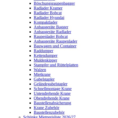
Böschungsraupenbagger
Radlader Kramer
Radlader Bobcat
Radlader Hyundai
Kompaktlader
Anbaugeräte Bagger
Anbaugeräte Radlader
Raupenlader Bobcat
Anbaugeräte Raupenlader
Bauwagen und Container
Raddumper
Kettendumper
Muldenkipper
Stampfer und Rüttelplatten
Walzen
Mietkrane
Gabelstapler
Geländegabelstapler
Schnellmontage Krane
Untendrehende Krane
Obendrehende Krane
Baustellenabsicherung
Krane Zubehör
Baustellenzubehör
Schünke Mietpreisliste 2026/27