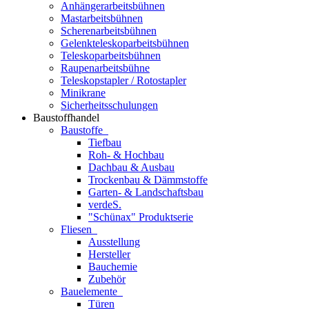
Anhängerarbeitsbühnen
Mastarbeitsbühnen
Scherenarbeitsbühnen
Gelenkteleskoparbeitsbühnen
Teleskoparbeitsbühnen
Raupenarbeitsbühne
Teleskopstapler / Rotostapler
Minikrane
Sicherheitsschulungen
Baustoffhandel
Baustoffe
Tiefbau
Roh- & Hochbau
Dachbau & Ausbau
Trockenbau & Dämmstoffe
Garten- & Landschaftsbau
verdeS.
"Schünax" Produktserie
Fliesen
Ausstellung
Hersteller
Bauchemie
Zubehör
Bauelemente
Türen