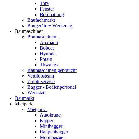
Tore
Fenster
Beschattung
Baufachmarkt
Baugeräte + Werkzeug
Baumaschinen
Baumaschinen
Ammann
Bobcat
Hyundai
Potain
Thwaites
Baumaschinen gebraucht
Vertriebsteam
Zufuhrservice
Bagger - Bedienpersonal
Werkstatt
Baumarkt
Mietpark
Mietpark
Autokrane
Kipper
Minibagger
Raupenbagger
Mobilbagger