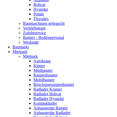
Bobcat
Hyundai
Potain
Thwaites
Baumaschinen gebraucht
Vertriebsteam
Zufuhrservice
Bagger - Bedienpersonal
Werkstatt
Baumarkt
Mietpark
Mietpark
Autokrane
Kipper
Minibagger
Raupenbagger
Mobilbagger
Böschungsraupenbagger
Radlader Kramer
Radlader Bobcat
Radlader Hyundai
Kompaktlader
Anbaugeräte Bagger
Anbaugeräte Radlader