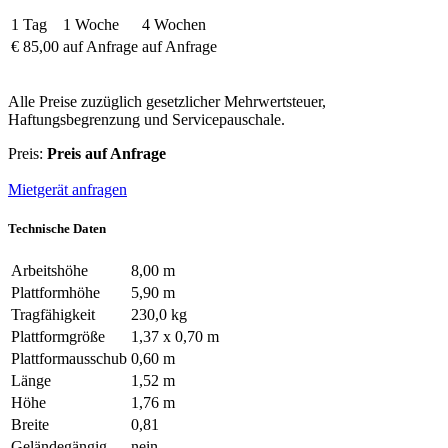
1 Tag
1 Woche
4 Wochen
€ 85,00
auf Anfrage
auf Anfrage
Alle Preise zuzüglich gesetzlicher Mehrwertsteuer,
Haftungsbegrenzung und Servicepauschale.
Preis:
Preis auf Anfrage
Mietgerät anfragen
Technische Daten
Arbeitshöhe
8,00 m
Plattformhöhe
5,90 m
Tragfähigkeit
230,0 kg
Plattformgröße
1,37 x 0,70 m
Plattformausschub
0,60 m
Länge
1,52 m
Höhe
1,76 m
Breite
0,81
Geländegängig
nein