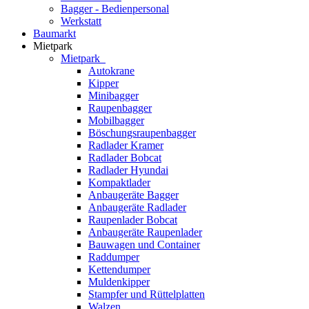
Bagger - Bedienpersonal
Werkstatt
Baumarkt
Mietpark
Mietpark
Autokrane
Kipper
Minibagger
Raupenbagger
Mobilbagger
Böschungsraupenbagger
Radlader Kramer
Radlader Bobcat
Radlader Hyundai
Kompaktlader
Anbaugeräte Bagger
Anbaugeräte Radlader
Raupenlader Bobcat
Anbaugeräte Raupenlader
Bauwagen und Container
Raddumper
Kettendumper
Muldenkipper
Stampfer und Rüttelplatten
Walzen