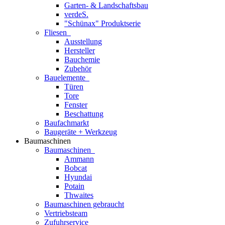
Garten- & Landschaftsbau
verdeS.
"Schünax" Produktserie
Fliesen
Ausstellung
Hersteller
Bauchemie
Zubehör
Bauelemente
Türen
Tore
Fenster
Beschattung
Baufachmarkt
Baugeräte + Werkzeug
Baumaschinen
Baumaschinen
Ammann
Bobcat
Hyundai
Potain
Thwaites
Baumaschinen gebraucht
Vertriebsteam
Zufuhrservice