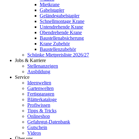
Mietkrane
Gabelstapler
Geländegabelstapler
Schnellmontage Krane
Untendrehende Krane
Obendrehende Krane
Baustellenabsicherung
Krane Zubehör
Baustellenzubehör
Schünke Mietpreisliste 2026/27
Jobs & Karriere
Stellenanzeigen
Ausbildung
Service
Ideenwelten
Gartenwelten
Fertiggaragen
Blätterkataloge
Profiwissen
Tipps & Tricks
Onlineshop
Gefahrgut-Datenbank
Gutschein
Videos
Über uns