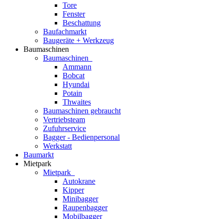
Tore
Fenster
Beschattung
Baufachmarkt
Baugeräte + Werkzeug
Baumaschinen
Baumaschinen
Ammann
Bobcat
Hyundai
Potain
Thwaites
Baumaschinen gebraucht
Vertriebsteam
Zufuhrservice
Bagger - Bedienpersonal
Werkstatt
Baumarkt
Mietpark
Mietpark
Autokrane
Kipper
Minibagger
Raupenbagger
Mobilbagger