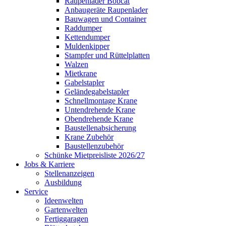
Raupenlader Bobcat
Anbaugeräte Raupenlader
Bauwagen und Container
Raddumper
Kettendumper
Muldenkipper
Stampfer und Rüttelplatten
Walzen
Mietkrane
Gabelstapler
Geländegabelstapler
Schnellmontage Krane
Untendrehende Krane
Obendrehende Krane
Baustellenabsicherung
Krane Zubehör
Baustellenzubehör
Schünke Mietpreisliste 2026/27
Jobs & Karriere
Stellenanzeigen
Ausbildung
Service
Ideenwelten
Gartenwelten
Fertiggaragen