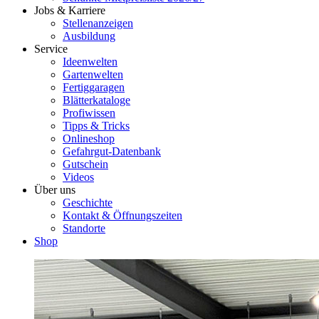
Jobs & Karriere
Stellenanzeigen
Ausbildung
Service
Ideenwelten
Gartenwelten
Fertiggaragen
Blätterkataloge
Profiwissen
Tipps & Tricks
Onlineshop
Gefahrgut-Datenbank
Gutschein
Videos
Über uns
Geschichte
Kontakt & Öffnungszeiten
Standorte
Shop