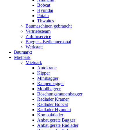
Bobcat
Hyundai
Potain
Thwaites
Baumaschinen gebraucht
Vertriebsteam
Zufuhrservice
Bagger - Bedienpersonal
Werkstatt
Baumarkt
Mietpark
Mietpark
Autokrane
Kipper
Minibagger
Raupenbagger
Mobilbagger
Böschungsraupenbagger
Radlader Kramer
Radlader Bobcat
Radlader Hyundai
Kompaktlader
Anbaugeräte Bagger
Anbaugeräte Radlader