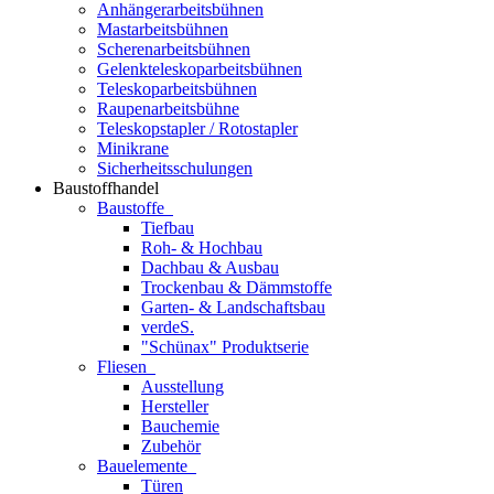
Anhängerarbeitsbühnen
Mastarbeitsbühnen
Scherenarbeitsbühnen
Gelenkteleskoparbeitsbühnen
Teleskoparbeitsbühnen
Raupenarbeitsbühne
Teleskopstapler / Rotostapler
Minikrane
Sicherheitsschulungen
Baustoffhandel
Baustoffe
Tiefbau
Roh- & Hochbau
Dachbau & Ausbau
Trockenbau & Dämmstoffe
Garten- & Landschaftsbau
verdeS.
"Schünax" Produktserie
Fliesen
Ausstellung
Hersteller
Bauchemie
Zubehör
Bauelemente
Türen