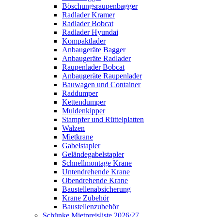
Böschungsraupenbagger
Radlader Kramer
Radlader Bobcat
Radlader Hyundai
Kompaktlader
Anbaugeräte Bagger
Anbaugeräte Radlader
Raupenlader Bobcat
Anbaugeräte Raupenlader
Bauwagen und Container
Raddumper
Kettendumper
Muldenkipper
Stampfer und Rüttelplatten
Walzen
Mietkrane
Gabelstapler
Geländegabelstapler
Schnellmontage Krane
Untendrehende Krane
Obendrehende Krane
Baustellenabsicherung
Krane Zubehör
Baustellenzubehör
Schünke Mietpreisliste 2026/27