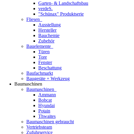
Garten- & Landschaftsbau
verdeS.
"Schünax" Produktserie
Fliesen
Ausstellung
Hersteller
Bauchemie
Zubehör
Bauelemente
Türen
Tore
Fenster
Beschattung
Baufachmarkt
Baugeräte + Werkzeug
Baumaschinen
Baumaschinen
Ammann
Bobcat
Hyundai
Potain
Thwaites
Baumaschinen gebraucht
Vertriebsteam
Zufuhrservice