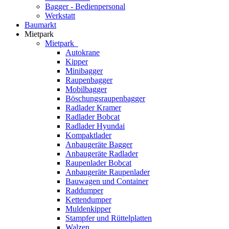
Bagger - Bedienpersonal
Werkstatt
Baumarkt
Mietpark
Mietpark
Autokrane
Kipper
Minibagger
Raupenbagger
Mobilbagger
Böschungsraupenbagger
Radlader Kramer
Radlader Bobcat
Radlader Hyundai
Kompaktlader
Anbaugeräte Bagger
Anbaugeräte Radlader
Raupenlader Bobcat
Anbaugeräte Raupenlader
Bauwagen und Container
Raddumper
Kettendumper
Muldenkipper
Stampfer und Rüttelplatten
Walzen