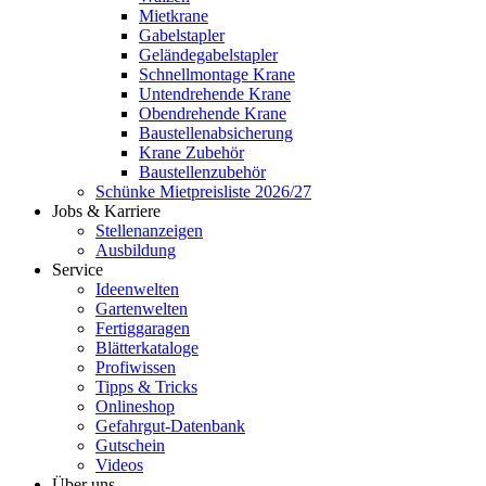
Mietkrane
Gabelstapler
Geländegabelstapler
Schnellmontage Krane
Untendrehende Krane
Obendrehende Krane
Baustellenabsicherung
Krane Zubehör
Baustellenzubehör
Schünke Mietpreisliste 2026/27
Jobs & Karriere
Stellenanzeigen
Ausbildung
Service
Ideenwelten
Gartenwelten
Fertiggaragen
Blätterkataloge
Profiwissen
Tipps & Tricks
Onlineshop
Gefahrgut-Datenbank
Gutschein
Videos
Über uns