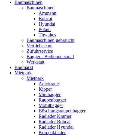
Baumaschinen
Baumaschinen
Ammann
Bobcat
Hyundai
Potain
Thwaites
Baumaschinen gebraucht
Vertriebsteam
Zufuhrservice
Bagger - Bedienpersonal
Werkstatt
Baumarkt
Mietpark
Mietpark
Autokrane
Kipper
Minibagger
Raupenbagger
Mobilbagger
Böschungsraupenbagger
Radlader Kramer
Radlader Bobcat
Radlader Hyundai
Kompaktlader