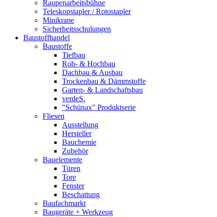
Raupenarbeitsbühne
Teleskopstapler / Rotostapler
Minikrane
Sicherheitsschulungen
Baustoffhandel
Baustoffe
Tiefbau
Roh- & Hochbau
Dachbau & Ausbau
Trockenbau & Dämmstoffe
Garten- & Landschaftsbau
verdeS.
"Schünax" Produktserie
Fliesen
Ausstellung
Hersteller
Bauchemie
Zubehör
Bauelemente
Türen
Tore
Fenster
Beschattung
Baufachmarkt
Baugeräte + Werkzeug