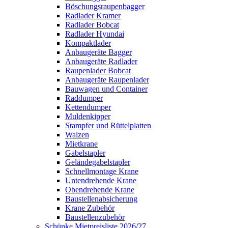
Böschungsraupenbagger
Radlader Kramer
Radlader Bobcat
Radlader Hyundai
Kompaktlader
Anbaugeräte Bagger
Anbaugeräte Radlader
Raupenlader Bobcat
Anbaugeräte Raupenlader
Bauwagen und Container
Raddumper
Kettendumper
Muldenkipper
Stampfer und Rüttelplatten
Walzen
Mietkrane
Gabelstapler
Geländegabelstapler
Schnellmontage Krane
Untendrehende Krane
Obendrehende Krane
Baustellenabsicherung
Krane Zubehör
Baustellenzubehör
Schünke Mietpreisliste 2026/27