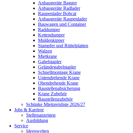
Anbaugeräte Bagger
Anbaugeräte Radlader
Raupenlader Bobcat
Anbaugeräte Raupenlader
Bauwagen und Container
Raddumper
Kettendumper
Muldenkipper
Stampfer und Rüttelplatten
Walzen
Mietkrane
Gabelstapler
Geländegabelstapler
Schnellmontage Krane
Untendrehende Krane
Obendrehende Krane
Baustellenabsicherung
Krane Zubehör
Baustellenzubehör
Schünke Mietpreisliste 2026/27
Jobs & Karriere
Stellenanzeigen
Ausbildung
Service
Ideenwelten