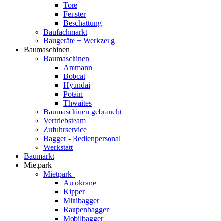
Tore
Fenster
Beschattung
Baufachmarkt
Baugeräte + Werkzeug
Baumaschinen
Baumaschinen
Ammann
Bobcat
Hyundai
Potain
Thwaites
Baumaschinen gebraucht
Vertriebsteam
Zufuhrservice
Bagger - Bedienpersonal
Werkstatt
Baumarkt
Mietpark
Mietpark
Autokrane
Kipper
Minibagger
Raupenbagger
Mobilbagger