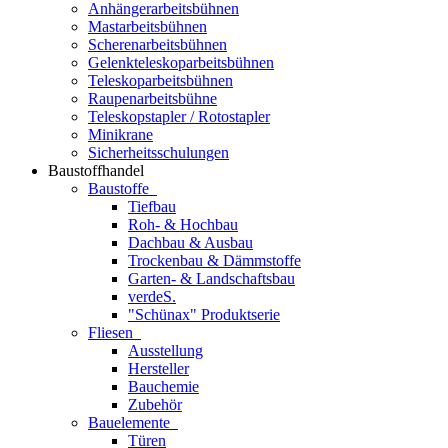
Anhängerarbeitsbühnen
Mastarbeitsbühnen
Scherenarbeitsbühnen
Gelenkteleskoparbeitsbühnen
Teleskoparbeitsbühnen
Raupenarbeitsbühne
Teleskopstapler / Rotostapler
Minikrane
Sicherheitsschulungen
Baustoffhandel
Baustoffe
Tiefbau
Roh- & Hochbau
Dachbau & Ausbau
Trockenbau & Dämmstoffe
Garten- & Landschaftsbau
verdeS.
"Schünax" Produktserie
Fliesen
Ausstellung
Hersteller
Bauchemie
Zubehör
Bauelemente
Türen