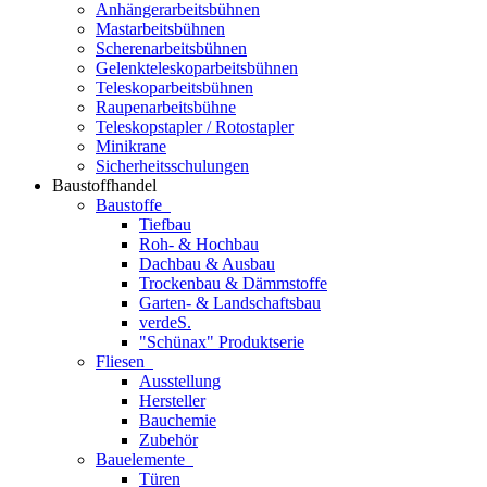
Anhängerarbeitsbühnen
Mastarbeitsbühnen
Scherenarbeitsbühnen
Gelenkteleskoparbeitsbühnen
Teleskoparbeitsbühnen
Raupenarbeitsbühne
Teleskopstapler / Rotostapler
Minikrane
Sicherheitsschulungen
Baustoffhandel
Baustoffe
Tiefbau
Roh- & Hochbau
Dachbau & Ausbau
Trockenbau & Dämmstoffe
Garten- & Landschaftsbau
verdeS.
"Schünax" Produktserie
Fliesen
Ausstellung
Hersteller
Bauchemie
Zubehör
Bauelemente
Türen