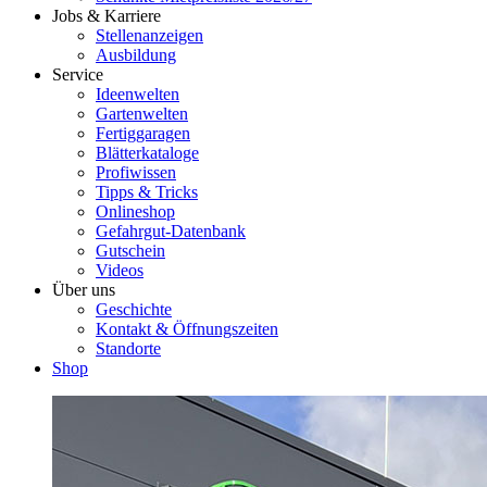
Jobs & Karriere
Stellenanzeigen
Ausbildung
Service
Ideenwelten
Gartenwelten
Fertiggaragen
Blätterkataloge
Profiwissen
Tipps & Tricks
Onlineshop
Gefahrgut-Datenbank
Gutschein
Videos
Über uns
Geschichte
Kontakt & Öffnungszeiten
Standorte
Shop