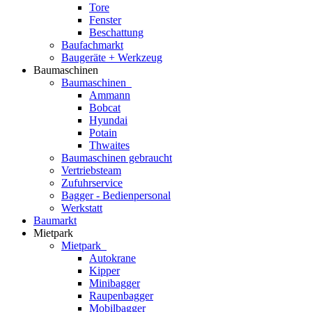
Tore
Fenster
Beschattung
Baufachmarkt
Baugeräte + Werkzeug
Baumaschinen
Baumaschinen
Ammann
Bobcat
Hyundai
Potain
Thwaites
Baumaschinen gebraucht
Vertriebsteam
Zufuhrservice
Bagger - Bedienpersonal
Werkstatt
Baumarkt
Mietpark
Mietpark
Autokrane
Kipper
Minibagger
Raupenbagger
Mobilbagger