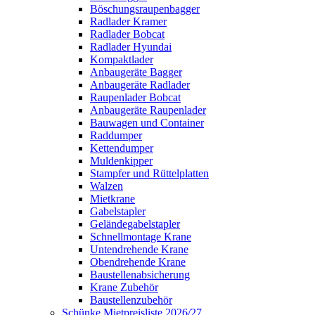
Böschungsraupenbagger
Radlader Kramer
Radlader Bobcat
Radlader Hyundai
Kompaktlader
Anbaugeräte Bagger
Anbaugeräte Radlader
Raupenlader Bobcat
Anbaugeräte Raupenlader
Bauwagen und Container
Raddumper
Kettendumper
Muldenkipper
Stampfer und Rüttelplatten
Walzen
Mietkrane
Gabelstapler
Geländegabelstapler
Schnellmontage Krane
Untendrehende Krane
Obendrehende Krane
Baustellenabsicherung
Krane Zubehör
Baustellenzubehör
Schünke Mietpreisliste 2026/27