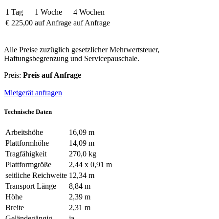
1 Tag
1 Woche
4 Wochen
€ 225,00
auf Anfrage
auf Anfrage
Alle Preise zuzüglich gesetzlicher Mehrwertsteuer,
Haftungsbegrenzung und Servicepauschale.
Preis:
Preis auf Anfrage
Mietgerät anfragen
Technische Daten
Arbeitshöhe
16,09 m
Plattformhöhe
14,09 m
Tragfähigkeit
270,0 kg
Plattformgröße
2,44 x 0,91 m
seitliche Reichweite
12,34 m
Transport Länge
8,84 m
Höhe
2,39 m
Breite
2,31 m
Geländegängig
ja