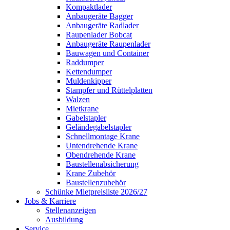
Kompaktlader
Anbaugeräte Bagger
Anbaugeräte Radlader
Raupenlader Bobcat
Anbaugeräte Raupenlader
Bauwagen und Container
Raddumper
Kettendumper
Muldenkipper
Stampfer und Rüttelplatten
Walzen
Mietkrane
Gabelstapler
Geländegabelstapler
Schnellmontage Krane
Untendrehende Krane
Obendrehende Krane
Baustellenabsicherung
Krane Zubehör
Baustellenzubehör
Schünke Mietpreisliste 2026/27
Jobs & Karriere
Stellenanzeigen
Ausbildung
Service