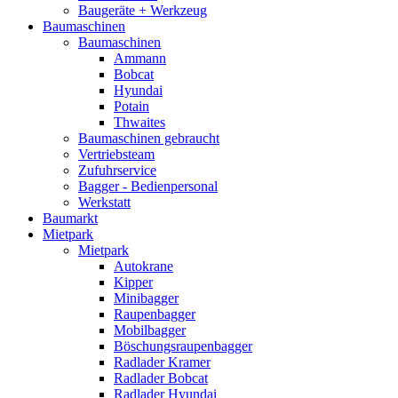
Baugeräte + Werkzeug
Baumaschinen
Baumaschinen
Ammann
Bobcat
Hyundai
Potain
Thwaites
Baumaschinen gebraucht
Vertriebsteam
Zufuhrservice
Bagger - Bedienpersonal
Werkstatt
Baumarkt
Mietpark
Mietpark
Autokrane
Kipper
Minibagger
Raupenbagger
Mobilbagger
Böschungsraupenbagger
Radlader Kramer
Radlader Bobcat
Radlader Hyundai