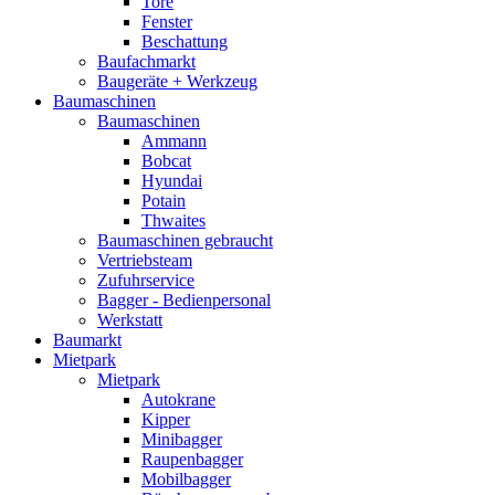
Tore
Fenster
Beschattung
Baufachmarkt
Baugeräte + Werkzeug
Baumaschinen
Baumaschinen
Ammann
Bobcat
Hyundai
Potain
Thwaites
Baumaschinen gebraucht
Vertriebsteam
Zufuhrservice
Bagger - Bedienpersonal
Werkstatt
Baumarkt
Mietpark
Mietpark
Autokrane
Kipper
Minibagger
Raupenbagger
Mobilbagger