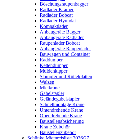
Böschungsraupenbagger
Radlader Kramer
Radlader Bobcat
Radlader Hyundai
Kompaktlader
Anbaugeräte Bagger
Anbaugeräte Radlader
Raupenlader Bobcat
Anbaugeräte Raupenlader
Bauwagen und Container
Raddumper
Kettendumper
Muldenkipper
Stampfer und Rüttelplatten
Walzen
Mietkrane
Gabelstapler
Geländegabelstapler
Schnellmontage Krane
Untendrehende Krane
Obendrehende Krane
Baustellenabsicherung
Krane Zubehör
Baustellenzubehör
Schünke Mietpreisliste 2026/27