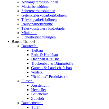
Anhängerarbeitsbühnen
Mastarbeitsbühnen
Scherenarbeitsbühnen
Gelenkteleskoparbeitsbühnen
Teleskoparbeitsbühnen
Raupenarbeitsbühne
Teleskopstapler / Rotostapler
Minikrane
Sicherheitsschulungen
Baustoffhandel
Baustoffe
Tiefbau
Roh- & Hochbau
Dachbau & Ausbau
Trockenbau & Dämmstoffe
Garten- & Landschaftsbau
verdeS.
"Schünax" Produktserie
Fliesen
Ausstellung
Hersteller
Bauchemie
Zubehör
Bauelemente
Türen