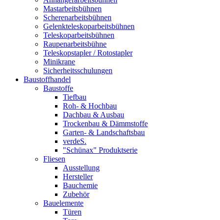
Mastarbeitsbühnen
Scherenarbeitsbühnen
Gelenkteleskoparbeitsbühnen
Teleskoparbeitsbühnen
Raupenarbeitsbühne
Teleskopstapler / Rotostapler
Minikrane
Sicherheitsschulungen
Baustoffhandel
Baustoffe
Tiefbau
Roh- & Hochbau
Dachbau & Ausbau
Trockenbau & Dämmstoffe
Garten- & Landschaftsbau
verdeS.
"Schünax" Produktserie
Fliesen
Ausstellung
Hersteller
Bauchemie
Zubehör
Bauelemente
Türen