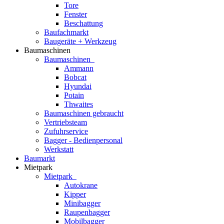
Tore
Fenster
Beschattung
Baufachmarkt
Baugeräte + Werkzeug
Baumaschinen
Baumaschinen
Ammann
Bobcat
Hyundai
Potain
Thwaites
Baumaschinen gebraucht
Vertriebsteam
Zufuhrservice
Bagger - Bedienpersonal
Werkstatt
Baumarkt
Mietpark
Mietpark
Autokrane
Kipper
Minibagger
Raupenbagger
Mobilbagger