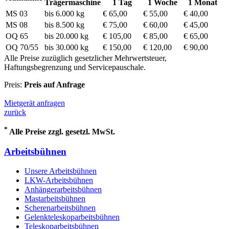
Trägermaschine
1 Tag
1 Woche
1 Monat
MS 03
bis 6.000 kg
€ 65,00
€ 55,00
€ 40,00
MS 08
bis 8.500 kg
€ 75,00
€ 60,00
€ 45,00
OQ 65
bis 20.000 kg
€ 105,00
€ 85,00
€ 65,00
OQ 70/55
bis 30.000 kg
€ 150,00
€ 120,00
€ 90,00
Alle Preise zuzüglich gesetzlicher Mehrwertsteuer,
Haftungsbegrenzung und Servicepauschale.
Preis:
Preis auf Anfrage
Mietgerät anfragen
zurück
*
Alle Preise zzgl. gesetzl. MwSt.
Arbeitsbühnen
Unsere Arbeitsbühnen
LKW-Arbeitsbühnen
Anhängerarbeitsbühnen
Mastarbeitsbühnen
Scherenarbeitsbühnen
Gelenkteleskoparbeitsbühnen
Teleskoparbeitsbühnen