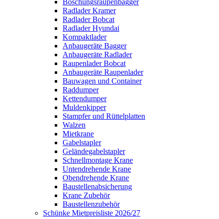
Böschungsraupenbagger
Radlader Kramer
Radlader Bobcat
Radlader Hyundai
Kompaktlader
Anbaugeräte Bagger
Anbaugeräte Radlader
Raupenlader Bobcat
Anbaugeräte Raupenlader
Bauwagen und Container
Raddumper
Kettendumper
Muldenkipper
Stampfer und Rüttelplatten
Walzen
Mietkrane
Gabelstapler
Geländegabelstapler
Schnellmontage Krane
Untendrehende Krane
Obendrehende Krane
Baustellenabsicherung
Krane Zubehör
Baustellenzubehör
Schünke Mietpreisliste 2026/27