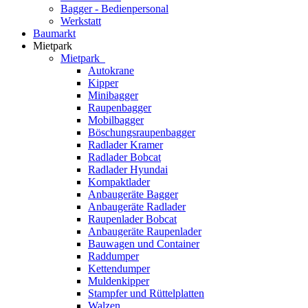
Bagger - Bedienpersonal
Werkstatt
Baumarkt
Mietpark
Mietpark
Autokrane
Kipper
Minibagger
Raupenbagger
Mobilbagger
Böschungsraupenbagger
Radlader Kramer
Radlader Bobcat
Radlader Hyundai
Kompaktlader
Anbaugeräte Bagger
Anbaugeräte Radlader
Raupenlader Bobcat
Anbaugeräte Raupenlader
Bauwagen und Container
Raddumper
Kettendumper
Muldenkipper
Stampfer und Rüttelplatten
Walzen