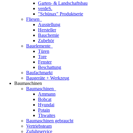
Garten- & Landschaftsbau
verdeS.
"Schünax" Produktserie
Fliesen
Ausstellung
Hersteller
Bauchemie
Zubehör
Bauelemente
Türen
Tore
Fenster
Beschattung
Baufachmarkt
Baugeräte + Werkzeug
Baumaschinen
Baumaschinen
Ammann
Bobcat
Hyundai
Potain
Thwaites
Baumaschinen gebraucht
Vertriebsteam
Zufuhrservice