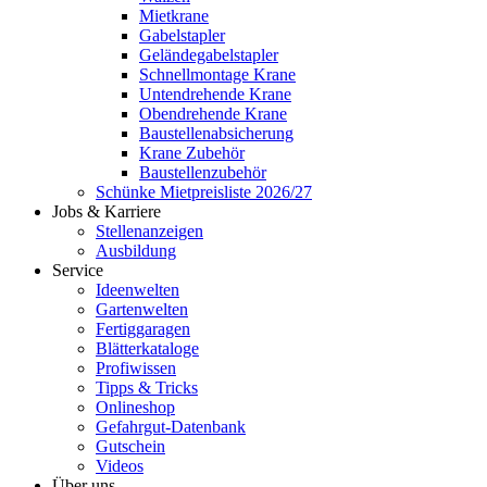
Mietkrane
Gabelstapler
Geländegabelstapler
Schnellmontage Krane
Untendrehende Krane
Obendrehende Krane
Baustellenabsicherung
Krane Zubehör
Baustellenzubehör
Schünke Mietpreisliste 2026/27
Jobs & Karriere
Stellenanzeigen
Ausbildung
Service
Ideenwelten
Gartenwelten
Fertiggaragen
Blätterkataloge
Profiwissen
Tipps & Tricks
Onlineshop
Gefahrgut-Datenbank
Gutschein
Videos
Über uns