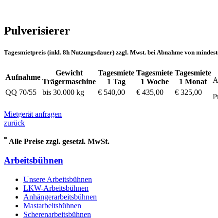
Pulverisierer
Tagesmietpreis (inkl. 8h Nutzungsdauer) zzgl. Mwst. bei Abnahme von mindest
Gewicht
Tagesmiete
Tagesmiete
Tagesmiete
Aufnahme
A
Trägermaschine
1 Tag
1 Woche
1 Monat
QQ 70/55
bis 30.000 kg
€ 540,00
€ 435,00
€ 325,00
P
Mietgerät anfragen
zurück
*
Alle Preise zzgl. gesetzl. MwSt.
Arbeitsbühnen
Unsere Arbeitsbühnen
LKW-Arbeitsbühnen
Anhängerarbeitsbühnen
Mastarbeitsbühnen
Scherenarbeitsbühnen