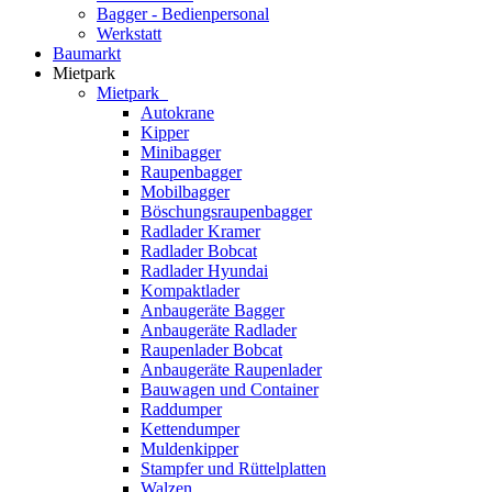
Bagger - Bedienpersonal
Werkstatt
Baumarkt
Mietpark
Mietpark
Autokrane
Kipper
Minibagger
Raupenbagger
Mobilbagger
Böschungsraupenbagger
Radlader Kramer
Radlader Bobcat
Radlader Hyundai
Kompaktlader
Anbaugeräte Bagger
Anbaugeräte Radlader
Raupenlader Bobcat
Anbaugeräte Raupenlader
Bauwagen und Container
Raddumper
Kettendumper
Muldenkipper
Stampfer und Rüttelplatten
Walzen