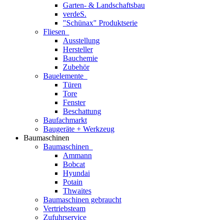
Garten- & Landschaftsbau
verdeS.
"Schünax" Produktserie
Fliesen
Ausstellung
Hersteller
Bauchemie
Zubehör
Bauelemente
Türen
Tore
Fenster
Beschattung
Baufachmarkt
Baugeräte + Werkzeug
Baumaschinen
Baumaschinen
Ammann
Bobcat
Hyundai
Potain
Thwaites
Baumaschinen gebraucht
Vertriebsteam
Zufuhrservice