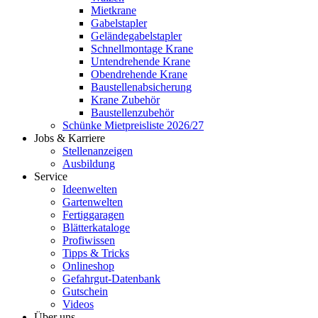
Mietkrane
Gabelstapler
Geländegabelstapler
Schnellmontage Krane
Untendrehende Krane
Obendrehende Krane
Baustellenabsicherung
Krane Zubehör
Baustellenzubehör
Schünke Mietpreisliste 2026/27
Jobs & Karriere
Stellenanzeigen
Ausbildung
Service
Ideenwelten
Gartenwelten
Fertiggaragen
Blätterkataloge
Profiwissen
Tipps & Tricks
Onlineshop
Gefahrgut-Datenbank
Gutschein
Videos
Über uns