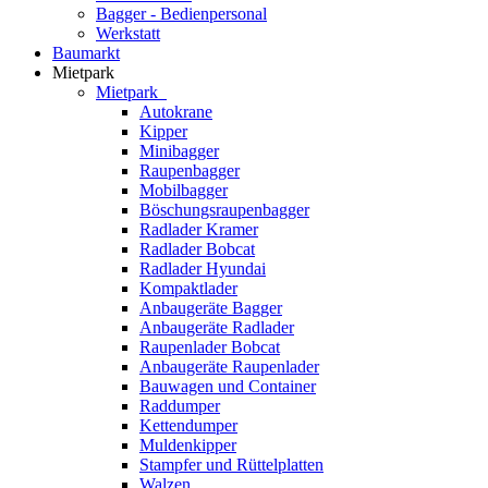
Bagger - Bedienpersonal
Werkstatt
Baumarkt
Mietpark
Mietpark
Autokrane
Kipper
Minibagger
Raupenbagger
Mobilbagger
Böschungsraupenbagger
Radlader Kramer
Radlader Bobcat
Radlader Hyundai
Kompaktlader
Anbaugeräte Bagger
Anbaugeräte Radlader
Raupenlader Bobcat
Anbaugeräte Raupenlader
Bauwagen und Container
Raddumper
Kettendumper
Muldenkipper
Stampfer und Rüttelplatten
Walzen