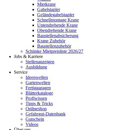
Mietkrane
Gabelstapler
Geländegabelstapler
Schnellmontage Krane
Untendrehende Krane
Obendrehende Krane
Baustellenabsicherung
Krane Zubehör
Baustellenzubehör
Schünke Mietpreisliste 2026/27
Jobs & Karriere
Stellenanzeigen
Ausbildung
Service
Ideenwelten
Gartenwelten
Fertiggaragen
Blätterkataloge
Profiwissen
Tipps & Tricks
Onlineshop
Gefahrgut-Datenbank
Gutschein
Videos
Über uns