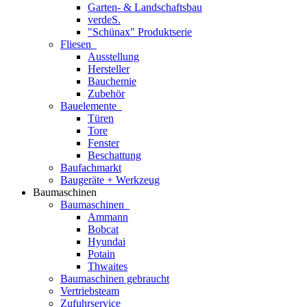
Garten- & Landschaftsbau
verdeS.
"Schünax" Produktserie
Fliesen
Ausstellung
Hersteller
Bauchemie
Zubehör
Bauelemente
Türen
Tore
Fenster
Beschattung
Baufachmarkt
Baugeräte + Werkzeug
Baumaschinen
Baumaschinen
Ammann
Bobcat
Hyundai
Potain
Thwaites
Baumaschinen gebraucht
Vertriebsteam
Zufuhrservice