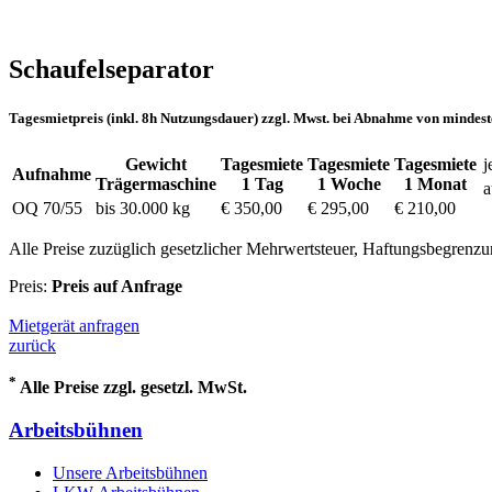
Schaufelseparator
Tagesmietpreis (inkl. 8h Nutzungsdauer) zzgl. Mwst. bei Abnahme von mindest
Gewicht
Tagesmiete
Tagesmiete
Tagesmiete
j
Aufnahme
Trägermaschine
1 Tag
1 Woche
1 Monat
a
OQ 70/55
bis 30.000 kg
€ 350,00
€ 295,00
€ 210,00
Alle Preise zuzüglich gesetzlicher Mehrwertsteuer, Haftungsbegrenz
Preis:
Preis auf Anfrage
Mietgerät anfragen
zurück
*
Alle Preise zzgl. gesetzl. MwSt.
Arbeitsbühnen
Unsere Arbeitsbühnen