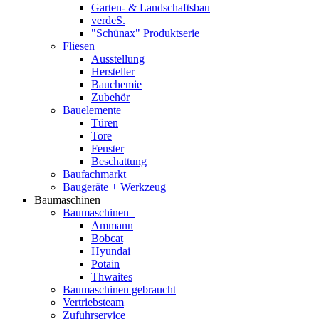
Garten- & Landschaftsbau
verdeS.
"Schünax" Produktserie
Fliesen
Ausstellung
Hersteller
Bauchemie
Zubehör
Bauelemente
Türen
Tore
Fenster
Beschattung
Baufachmarkt
Baugeräte + Werkzeug
Baumaschinen
Baumaschinen
Ammann
Bobcat
Hyundai
Potain
Thwaites
Baumaschinen gebraucht
Vertriebsteam
Zufuhrservice