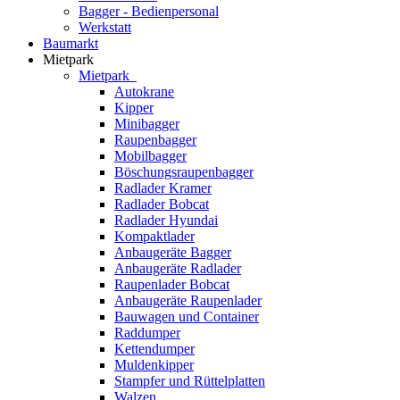
Bagger - Bedienpersonal
Werkstatt
Baumarkt
Mietpark
Mietpark
Autokrane
Kipper
Minibagger
Raupenbagger
Mobilbagger
Böschungsraupenbagger
Radlader Kramer
Radlader Bobcat
Radlader Hyundai
Kompaktlader
Anbaugeräte Bagger
Anbaugeräte Radlader
Raupenlader Bobcat
Anbaugeräte Raupenlader
Bauwagen und Container
Raddumper
Kettendumper
Muldenkipper
Stampfer und Rüttelplatten
Walzen