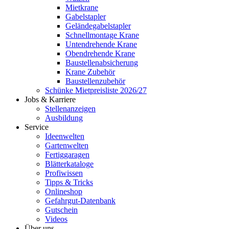
Mietkrane
Gabelstapler
Geländegabelstapler
Schnellmontage Krane
Untendrehende Krane
Obendrehende Krane
Baustellenabsicherung
Krane Zubehör
Baustellenzubehör
Schünke Mietpreisliste 2026/27
Jobs & Karriere
Stellenanzeigen
Ausbildung
Service
Ideenwelten
Gartenwelten
Fertiggaragen
Blätterkataloge
Profiwissen
Tipps & Tricks
Onlineshop
Gefahrgut-Datenbank
Gutschein
Videos
Über uns