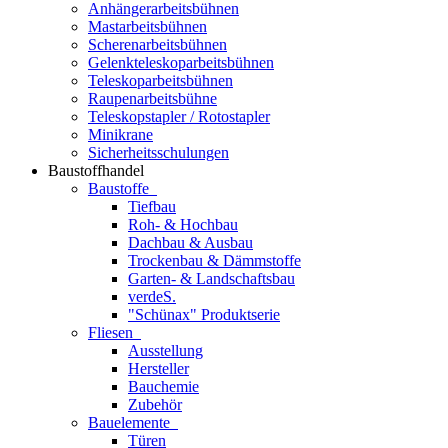
Anhängerarbeitsbühnen
Mastarbeitsbühnen
Scherenarbeitsbühnen
Gelenkteleskoparbeitsbühnen
Teleskoparbeitsbühnen
Raupenarbeitsbühne
Teleskopstapler / Rotostapler
Minikrane
Sicherheitsschulungen
Baustoffhandel
Baustoffe
Tiefbau
Roh- & Hochbau
Dachbau & Ausbau
Trockenbau & Dämmstoffe
Garten- & Landschaftsbau
verdeS.
"Schünax" Produktserie
Fliesen
Ausstellung
Hersteller
Bauchemie
Zubehör
Bauelemente
Türen