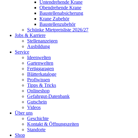
Untendrehende Krane
Obendrehende Krane
Baustellenabsicherung
Krane Zubehör
Baustellenzubehör
Schünke Mietpreisliste 2026/27
Jobs & Karriere
Stellenanzeigen
Ausbildung
Service
Ideenwelten
Gartenwelten
Fertiggaragen
Blätterkataloge
Profiwissen
Tipps & Tricks
Onlineshop
Gefahrgut-Datenbank
Gutschein
Videos
Über uns
Geschichte
Kontakt & Öffnungszeiten
Standorte
Shop