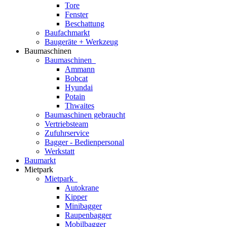
Tore
Fenster
Beschattung
Baufachmarkt
Baugeräte + Werkzeug
Baumaschinen
Baumaschinen
Ammann
Bobcat
Hyundai
Potain
Thwaites
Baumaschinen gebraucht
Vertriebsteam
Zufuhrservice
Bagger - Bedienpersonal
Werkstatt
Baumarkt
Mietpark
Mietpark
Autokrane
Kipper
Minibagger
Raupenbagger
Mobilbagger