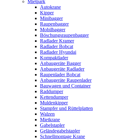
Mietpark
Autokrane
Kipper
Minibagger
Raupenbagger
Mobilbagger
Böschungsraupenbagger
Radlader Kramer
Radlader Bobcat
Radlader Hyundai
Kompaktlader
Anbaugeräte Bagger
Anbaugeräte Radlader
Raupenlader Bobcat
Anbaugeräte Raupenlader
Bauwagen und Container
Raddumper
Kettendumper
Muldenkipper
Stampfer und Rüttelplatten
Walzen
Mietkrane
Gabelstapler
Geländegabelstapler
Schnellmontage Krane