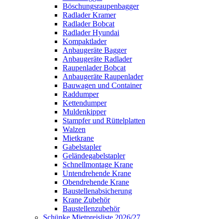
Böschungsraupenbagger
Radlader Kramer
Radlader Bobcat
Radlader Hyundai
Kompaktlader
Anbaugeräte Bagger
Anbaugeräte Radlader
Raupenlader Bobcat
Anbaugeräte Raupenlader
Bauwagen und Container
Raddumper
Kettendumper
Muldenkipper
Stampfer und Rüttelplatten
Walzen
Mietkrane
Gabelstapler
Geländegabelstapler
Schnellmontage Krane
Untendrehende Krane
Obendrehende Krane
Baustellenabsicherung
Krane Zubehör
Baustellenzubehör
Schünke Mietpreisliste 2026/27