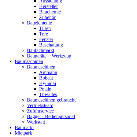
Ausstellung
Hersteller
Bauchemie
Zubehör
Bauelemente
Türen
Tore
Fenster
Beschattung
Baufachmarkt
Baugeräte + Werkzeug
Baumaschinen
Baumaschinen
Ammann
Bobcat
Hyundai
Potain
Thwaites
Baumaschinen gebraucht
Vertriebsteam
Zufuhrservice
Bagger - Bedienpersonal
Werkstatt
Baumarkt
Mietpark