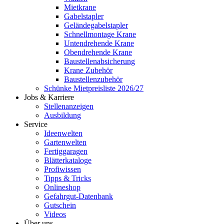
Mietkrane
Gabelstapler
Geländegabelstapler
Schnellmontage Krane
Untendrehende Krane
Obendrehende Krane
Baustellenabsicherung
Krane Zubehör
Baustellenzubehör
Schünke Mietpreisliste 2026/27
Jobs & Karriere
Stellenanzeigen
Ausbildung
Service
Ideenwelten
Gartenwelten
Fertiggaragen
Blätterkataloge
Profiwissen
Tipps & Tricks
Onlineshop
Gefahrgut-Datenbank
Gutschein
Videos
Über uns