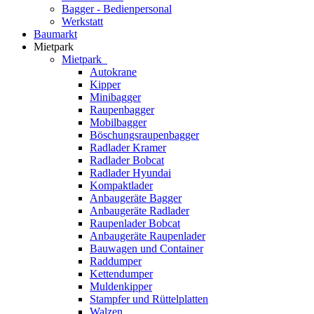
Bagger - Bedienpersonal
Werkstatt
Baumarkt
Mietpark
Mietpark
Autokrane
Kipper
Minibagger
Raupenbagger
Mobilbagger
Böschungsraupenbagger
Radlader Kramer
Radlader Bobcat
Radlader Hyundai
Kompaktlader
Anbaugeräte Bagger
Anbaugeräte Radlader
Raupenlader Bobcat
Anbaugeräte Raupenlader
Bauwagen und Container
Raddumper
Kettendumper
Muldenkipper
Stampfer und Rüttelplatten
Walzen