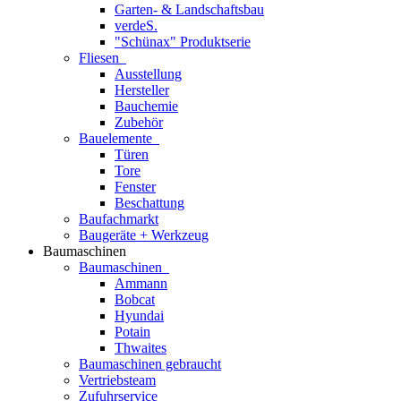
Garten- & Landschaftsbau
verdeS.
"Schünax" Produktserie
Fliesen
Ausstellung
Hersteller
Bauchemie
Zubehör
Bauelemente
Türen
Tore
Fenster
Beschattung
Baufachmarkt
Baugeräte + Werkzeug
Baumaschinen
Baumaschinen
Ammann
Bobcat
Hyundai
Potain
Thwaites
Baumaschinen gebraucht
Vertriebsteam
Zufuhrservice