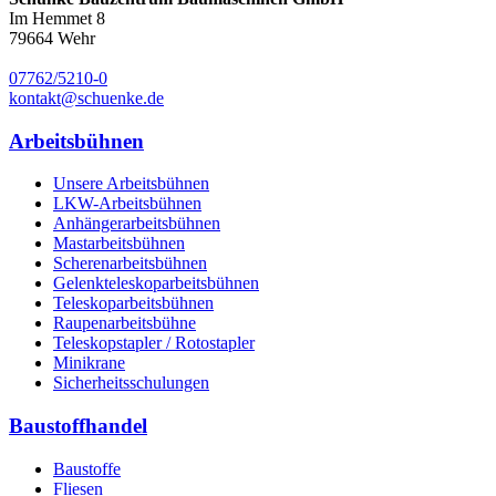
Im Hemmet 8
79664
Wehr
07762/5210-0
kontakt@schuenke.de
Arbeitsbühnen
Unsere Arbeitsbühnen
LKW-Arbeitsbühnen
Anhängerarbeitsbühnen
Mastarbeitsbühnen
Scherenarbeitsbühnen
Gelenkteleskoparbeitsbühnen
Teleskoparbeitsbühnen
Raupenarbeitsbühne
Teleskopstapler / Rotostapler
Minikrane
Sicherheitsschulungen
Baustoffhandel
Baustoffe
Fliesen