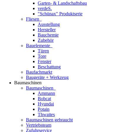
Garten- & Landschaftsbau
verdeS.
"Schünax" Produktserie
Fliesen
Ausstellung
Hersteller
Bauchemie
Zubehör
Bauelemente
Türen
Tore
Fenster
Beschattung
Baufachmarkt
Baugeräte + Werkzeug
Baumaschinen
Baumaschinen
Ammann
Bobcat
Hyundai
Potain
Thwaites
Baumaschinen gebraucht
Vertriebsteam
Zufuhrservice