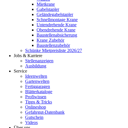
Mietkrane
Gabelstapler
Geländegabelstapler
Schnellmontage Krane
Untendrehende Krane
Obendrehende Krane
Baustellenabsicherung
Krane Zubehör
Baustellenzubehör
Schünke Mietpreisliste 2026/27
Jobs & Karriere
Stellenanzeigen
Ausbildung
Service
Ideenwelten
Gartenwelten
Fertiggaragen
Blätterkataloge
Profiwissen
Tipps & Tricks
Onlineshop
Gefahrgut-Datenbank
Gutschein
Videos
Über uns