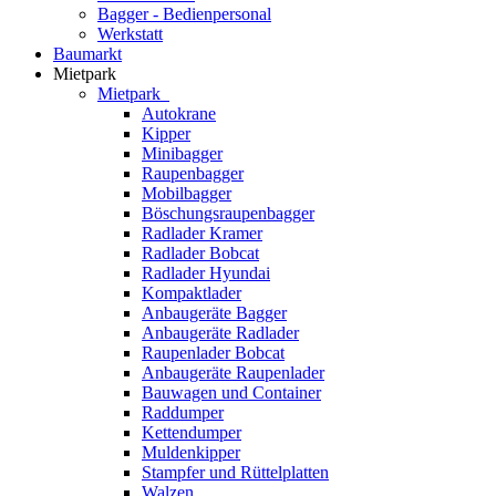
Bagger - Bedienpersonal
Werkstatt
Baumarkt
Mietpark
Mietpark
Autokrane
Kipper
Minibagger
Raupenbagger
Mobilbagger
Böschungsraupenbagger
Radlader Kramer
Radlader Bobcat
Radlader Hyundai
Kompaktlader
Anbaugeräte Bagger
Anbaugeräte Radlader
Raupenlader Bobcat
Anbaugeräte Raupenlader
Bauwagen und Container
Raddumper
Kettendumper
Muldenkipper
Stampfer und Rüttelplatten
Walzen