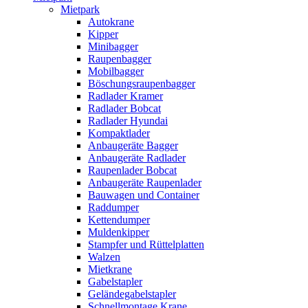
Mietpark
Autokrane
Kipper
Minibagger
Raupenbagger
Mobilbagger
Böschungsraupenbagger
Radlader Kramer
Radlader Bobcat
Radlader Hyundai
Kompaktlader
Anbaugeräte Bagger
Anbaugeräte Radlader
Raupenlader Bobcat
Anbaugeräte Raupenlader
Bauwagen und Container
Raddumper
Kettendumper
Muldenkipper
Stampfer und Rüttelplatten
Walzen
Mietkrane
Gabelstapler
Geländegabelstapler
Schnellmontage Krane