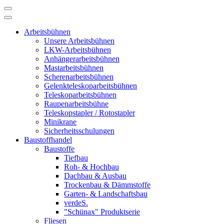
Arbeitsbühnen
Unsere Arbeitsbühnen
LKW-Arbeitsbühnen
Anhängerarbeitsbühnen
Mastarbeitsbühnen
Scherenarbeitsbühnen
Gelenkteleskoparbeitsbühnen
Teleskoparbeitsbühnen
Raupenarbeitsbühne
Teleskopstapler / Rotostapler
Minikrane
Sicherheitsschulungen
Baustoffhandel
Baustoffe
Tiefbau
Roh- & Hochbau
Dachbau & Ausbau
Trockenbau & Dämmstoffe
Garten- & Landschaftsbau
verdeS.
"Schünax" Produktserie
Fliesen