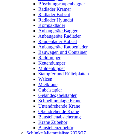
Böschungsraupenbagger
Radlader Kramer
Radlader Bobcat
Radlader Hyundai
Kompaktlader
Anbaugeräte Bagger
Anbaugeräte Radlader
Raupenlader Bobcat
Anbaugeräte Raupenlader
Bauwagen und Container
Raddumper
Kettendumper
Muldenkipper
Stampfer und Rüttelplatten
Walzen
Mietkrane
Gabelstapler
Geländegabelstapler
Schnellmontage Krane
Untendrehende Krane
Obendrehende Krane
Baustellenabsicherung
Krane Zubehör
Baustellenzubehör
Schünke Mietpreisliste 2026/27