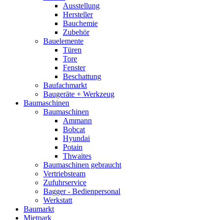
Ausstellung
Hersteller
Bauchemie
Zubehör
Bauelemente
Türen
Tore
Fenster
Beschattung
Baufachmarkt
Baugeräte + Werkzeug
Baumaschinen
Baumaschinen
Ammann
Bobcat
Hyundai
Potain
Thwaites
Baumaschinen gebraucht
Vertriebsteam
Zufuhrservice
Bagger - Bedienpersonal
Werkstatt
Baumarkt
Mietpark