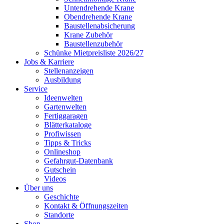
Untendrehende Krane
Obendrehende Krane
Baustellenabsicherung
Krane Zubehör
Baustellenzubehör
Schünke Mietpreisliste 2026/27
Jobs & Karriere
Stellenanzeigen
Ausbildung
Service
Ideenwelten
Gartenwelten
Fertiggaragen
Blätterkataloge
Profiwissen
Tipps & Tricks
Onlineshop
Gefahrgut-Datenbank
Gutschein
Videos
Über uns
Geschichte
Kontakt & Öffnungszeiten
Standorte
Shop