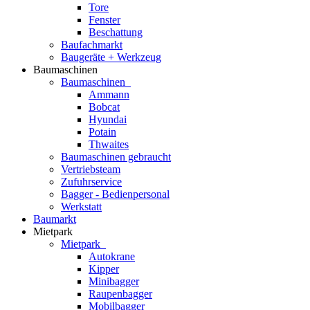
Tore
Fenster
Beschattung
Baufachmarkt
Baugeräte + Werkzeug
Baumaschinen
Baumaschinen
Ammann
Bobcat
Hyundai
Potain
Thwaites
Baumaschinen gebraucht
Vertriebsteam
Zufuhrservice
Bagger - Bedienpersonal
Werkstatt
Baumarkt
Mietpark
Mietpark
Autokrane
Kipper
Minibagger
Raupenbagger
Mobilbagger