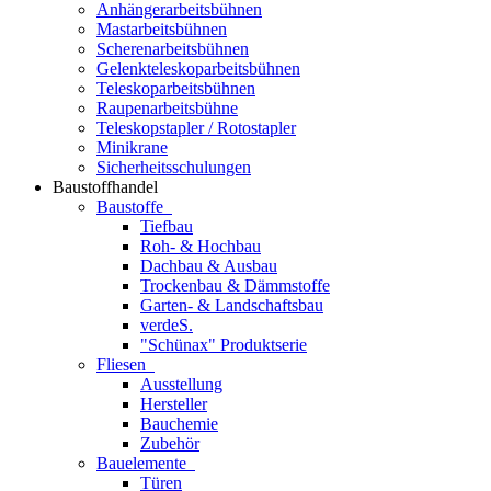
Anhängerarbeitsbühnen
Mastarbeitsbühnen
Scherenarbeitsbühnen
Gelenkteleskoparbeitsbühnen
Teleskoparbeitsbühnen
Raupenarbeitsbühne
Teleskopstapler / Rotostapler
Minikrane
Sicherheitsschulungen
Baustoffhandel
Baustoffe
Tiefbau
Roh- & Hochbau
Dachbau & Ausbau
Trockenbau & Dämmstoffe
Garten- & Landschaftsbau
verdeS.
"Schünax" Produktserie
Fliesen
Ausstellung
Hersteller
Bauchemie
Zubehör
Bauelemente
Türen