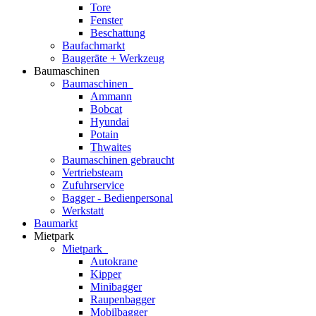
Tore
Fenster
Beschattung
Baufachmarkt
Baugeräte + Werkzeug
Baumaschinen
Baumaschinen
Ammann
Bobcat
Hyundai
Potain
Thwaites
Baumaschinen gebraucht
Vertriebsteam
Zufuhrservice
Bagger - Bedienpersonal
Werkstatt
Baumarkt
Mietpark
Mietpark
Autokrane
Kipper
Minibagger
Raupenbagger
Mobilbagger