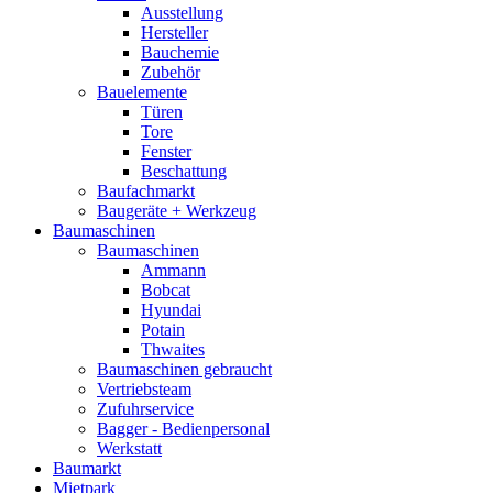
Ausstellung
Hersteller
Bauchemie
Zubehör
Bauelemente
Türen
Tore
Fenster
Beschattung
Baufachmarkt
Baugeräte + Werkzeug
Baumaschinen
Baumaschinen
Ammann
Bobcat
Hyundai
Potain
Thwaites
Baumaschinen gebraucht
Vertriebsteam
Zufuhrservice
Bagger - Bedienpersonal
Werkstatt
Baumarkt
Mietpark