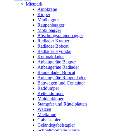
Mietpark
Autokrane
Kipper
Minibagger
Raupenbagger
Mobilbagger
Böschungsraupenbagger
Radlader Kramer
Radlader Bobcat
Radlader Hyundai
Kompaktlader
Anbaugeräte Bagger
Anbaugeräte Radlader
Raupenlader Bobcat
Anbaugeräte Raupenlader
Bauwagen und Container
Raddumper
Kettendumper
Muldenkipper
Stampfer und Rüttelplatten
Walzen
Mietkrane
Gabelstapler
Geländegabelstapler
Schnellmontage Krane