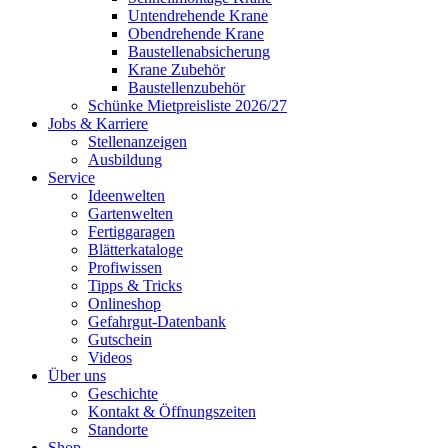
Untendrehende Krane
Obendrehende Krane
Baustellenabsicherung
Krane Zubehör
Baustellenzubehör
Schünke Mietpreisliste 2026/27
Jobs & Karriere
Stellenanzeigen
Ausbildung
Service
Ideenwelten
Gartenwelten
Fertiggaragen
Blätterkataloge
Profiwissen
Tipps & Tricks
Onlineshop
Gefahrgut-Datenbank
Gutschein
Videos
Über uns
Geschichte
Kontakt & Öffnungszeiten
Standorte
Shop