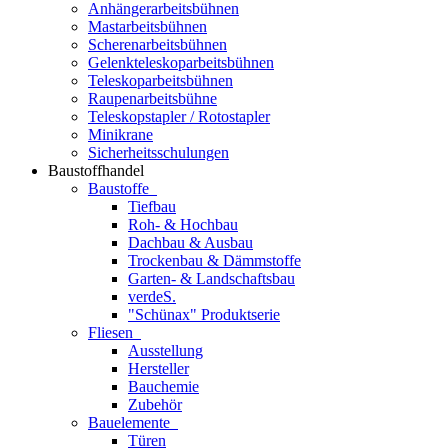
Anhängerarbeitsbühnen
Mastarbeitsbühnen
Scherenarbeitsbühnen
Gelenkteleskoparbeitsbühnen
Teleskoparbeitsbühnen
Raupenarbeitsbühne
Teleskopstapler / Rotostapler
Minikrane
Sicherheitsschulungen
Baustoffhandel
Baustoffe
Tiefbau
Roh- & Hochbau
Dachbau & Ausbau
Trockenbau & Dämmstoffe
Garten- & Landschaftsbau
verdeS.
"Schünax" Produktserie
Fliesen
Ausstellung
Hersteller
Bauchemie
Zubehör
Bauelemente
Türen