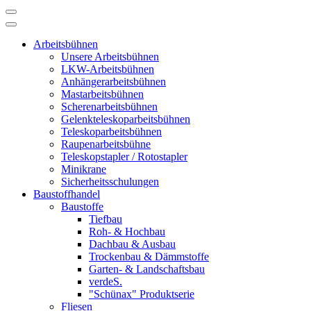
Arbeitsbühnen
Unsere Arbeitsbühnen
LKW-Arbeitsbühnen
Anhängerarbeitsbühnen
Mastarbeitsbühnen
Scherenarbeitsbühnen
Gelenkteleskoparbeitsbühnen
Teleskoparbeitsbühnen
Raupenarbeitsbühne
Teleskopstapler / Rotostapler
Minikrane
Sicherheitsschulungen
Baustoffhandel
Baustoffe
Tiefbau
Roh- & Hochbau
Dachbau & Ausbau
Trockenbau & Dämmstoffe
Garten- & Landschaftsbau
verdeS.
"Schünax" Produktserie
Fliesen