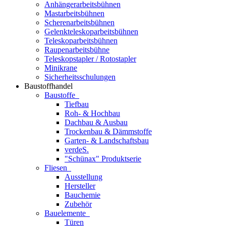
Anhängerarbeitsbühnen
Mastarbeitsbühnen
Scherenarbeitsbühnen
Gelenkteleskoparbeitsbühnen
Teleskoparbeitsbühnen
Raupenarbeitsbühne
Teleskopstapler / Rotostapler
Minikrane
Sicherheitsschulungen
Baustoffhandel
Baustoffe
Tiefbau
Roh- & Hochbau
Dachbau & Ausbau
Trockenbau & Dämmstoffe
Garten- & Landschaftsbau
verdeS.
"Schünax" Produktserie
Fliesen
Ausstellung
Hersteller
Bauchemie
Zubehör
Bauelemente
Türen