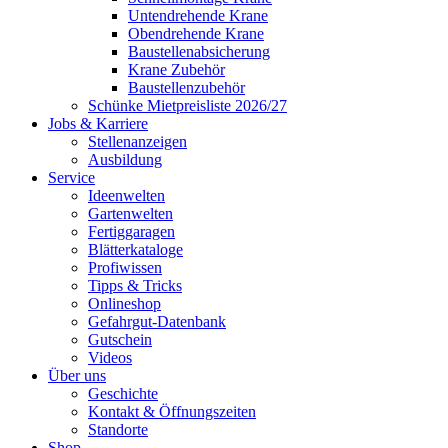
Untendrehende Krane
Obendrehende Krane
Baustellenabsicherung
Krane Zubehör
Baustellenzubehör
Schünke Mietpreisliste 2026/27
Jobs & Karriere
Stellenanzeigen
Ausbildung
Service
Ideenwelten
Gartenwelten
Fertiggaragen
Blätterkataloge
Profiwissen
Tipps & Tricks
Onlineshop
Gefahrgut-Datenbank
Gutschein
Videos
Über uns
Geschichte
Kontakt & Öffnungszeiten
Standorte
Shop