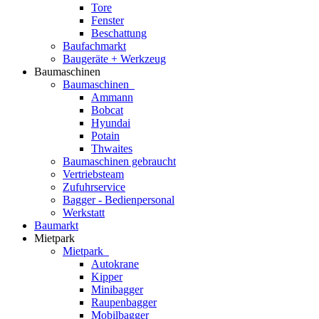
Tore
Fenster
Beschattung
Baufachmarkt
Baugeräte + Werkzeug
Baumaschinen
Baumaschinen
Ammann
Bobcat
Hyundai
Potain
Thwaites
Baumaschinen gebraucht
Vertriebsteam
Zufuhrservice
Bagger - Bedienpersonal
Werkstatt
Baumarkt
Mietpark
Mietpark
Autokrane
Kipper
Minibagger
Raupenbagger
Mobilbagger