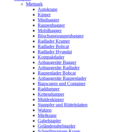
Mietpark
Autokrane
Kipper
Minibagger
Raupenbagger
Mobilbagger
Böschungsraupenbagger
Radlader Kramer
Radlader Bobcat
Radlader Hyundai
Kompaktlader
Anbaugeräte Bagger
Anbaugeräte Radlader
Raupenlader Bobcat
Anbaugeräte Raupenlader
Bauwagen und Container
Raddumper
Kettendumper
Muldenkipper
Stampfer und Rüttelplatten
Walzen
Mietkrane
Gabelstapler
Geländegabelstapler
Schnellmontage Krane