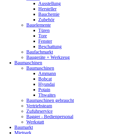
Ausstellung
Hersteller
Bauchemie
Zubehör
Bauelemente
Türen
Tore
Fenster
Beschattung
Baufachmarkt
Baugeräte + Werkzeug
Baumaschinen
Baumaschinen
Ammann
Bobcat
Hyundai
Potain
Thwaites
Baumaschinen gebraucht
Vertriebsteam
Zufuhrservice
Bagger - Bedienpersonal
Werkstatt
Baumarkt
Mietpark