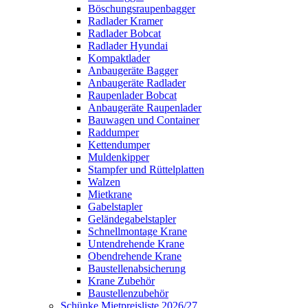
Böschungsraupenbagger
Radlader Kramer
Radlader Bobcat
Radlader Hyundai
Kompaktlader
Anbaugeräte Bagger
Anbaugeräte Radlader
Raupenlader Bobcat
Anbaugeräte Raupenlader
Bauwagen und Container
Raddumper
Kettendumper
Muldenkipper
Stampfer und Rüttelplatten
Walzen
Mietkrane
Gabelstapler
Geländegabelstapler
Schnellmontage Krane
Untendrehende Krane
Obendrehende Krane
Baustellenabsicherung
Krane Zubehör
Baustellenzubehör
Schünke Mietpreisliste 2026/27