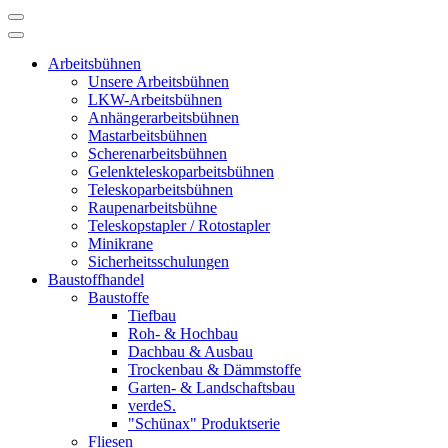
Arbeitsbühnen
Unsere Arbeitsbühnen
LKW-Arbeitsbühnen
Anhängerarbeitsbühnen
Mastarbeitsbühnen
Scherenarbeitsbühnen
Gelenkteleskoparbeitsbühnen
Teleskoparbeitsbühnen
Raupenarbeitsbühne
Teleskopstapler / Rotostapler
Minikrane
Sicherheitsschulungen
Baustoffhandel
Baustoffe
Tiefbau
Roh- & Hochbau
Dachbau & Ausbau
Trockenbau & Dämmstoffe
Garten- & Landschaftsbau
verdeS.
"Schünax" Produktserie
Fliesen