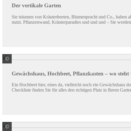
Der vertikale Garten
Sie träumen von Kräuterbeeten, Blumenpracht und Co., haben abe
nutzt. Pflanzenwand, Kräuterparadies und und und – Sie werden
©
KGT GmbH Kreative-Garten-Technik
Gewächshaus, Hochbeet, Pflanzkasten – wo steht
Ein Hochbeet hier, eines da, vielleicht noch ein Gewächshaus dor
Checkliste finden Sie für alles den richtigen Platz in Ihrem Garte
©
BIOHORT GmbH