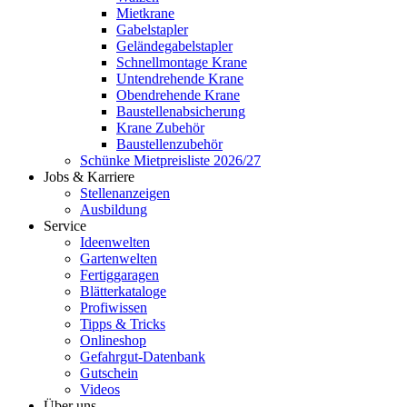
Mietkrane
Gabelstapler
Geländegabelstapler
Schnellmontage Krane
Untendrehende Krane
Obendrehende Krane
Baustellenabsicherung
Krane Zubehör
Baustellenzubehör
Schünke Mietpreisliste 2026/27
Jobs & Karriere
Stellenanzeigen
Ausbildung
Service
Ideenwelten
Gartenwelten
Fertiggaragen
Blätterkataloge
Profiwissen
Tipps & Tricks
Onlineshop
Gefahrgut-Datenbank
Gutschein
Videos
Über uns