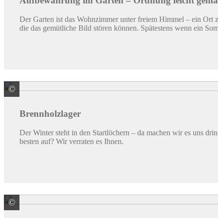
Aufbewahrung im Garten – Ordnung leicht gema
Der Garten ist das Wohnzimmer unter freiem Himmel – ein Ort zu
die das gemütliche Bild stören können. Spätestens wenn ein Som
©
© Maxim/ stock.adobe.com
Brennholzlager
Der Winter steht in den Startlöchern – da machen wir es uns d
besten auf? Wir verraten es Ihnen.
©
© Thanadol / stock.adobe.com