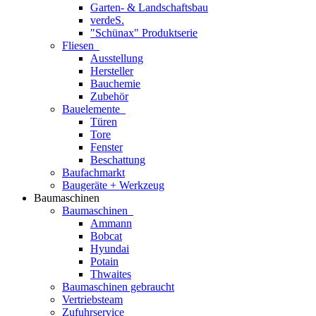
Garten- & Landschaftsbau
verdeS.
"Schünax" Produktserie
Fliesen
Ausstellung
Hersteller
Bauchemie
Zubehör
Bauelemente
Türen
Tore
Fenster
Beschattung
Baufachmarkt
Baugeräte + Werkzeug
Baumaschinen
Baumaschinen
Ammann
Bobcat
Hyundai
Potain
Thwaites
Baumaschinen gebraucht
Vertriebsteam
Zufuhrservice