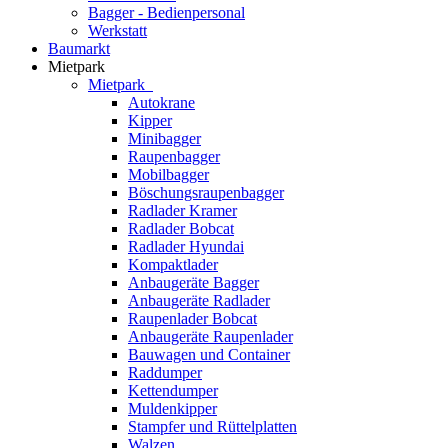
Bagger - Bedienpersonal
Werkstatt
Baumarkt
Mietpark
Mietpark
Autokrane
Kipper
Minibagger
Raupenbagger
Mobilbagger
Böschungsraupenbagger
Radlader Kramer
Radlader Bobcat
Radlader Hyundai
Kompaktlader
Anbaugeräte Bagger
Anbaugeräte Radlader
Raupenlader Bobcat
Anbaugeräte Raupenlader
Bauwagen und Container
Raddumper
Kettendumper
Muldenkipper
Stampfer und Rüttelplatten
Walzen