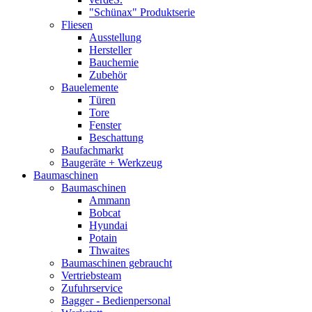
"Schünax" Produktserie
Fliesen
Ausstellung
Hersteller
Bauchemie
Zubehör
Bauelemente
Türen
Tore
Fenster
Beschattung
Baufachmarkt
Baugeräte + Werkzeug
Baumaschinen
Baumaschinen
Ammann
Bobcat
Hyundai
Potain
Thwaites
Baumaschinen gebraucht
Vertriebsteam
Zufuhrservice
Bagger - Bedienpersonal