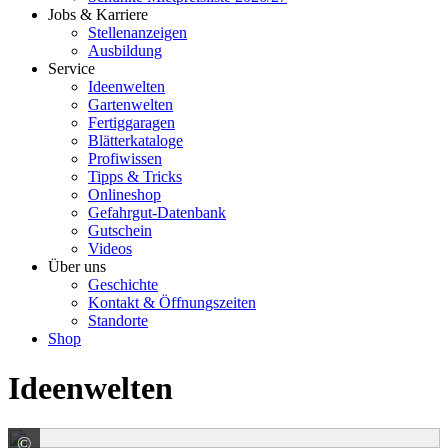
Jobs & Karriere
Stellenanzeigen
Ausbildung
Service
Ideenwelten
Gartenwelten
Fertiggaragen
Blätterkataloge
Profiwissen
Tipps & Tricks
Onlineshop
Gefahrgut-Datenbank
Gutschein
Videos
Über uns
Geschichte
Kontakt & Öffnungszeiten
Standorte
Shop
Ideenwelten
©
Rekers Betonwerk GmbH + Co KG