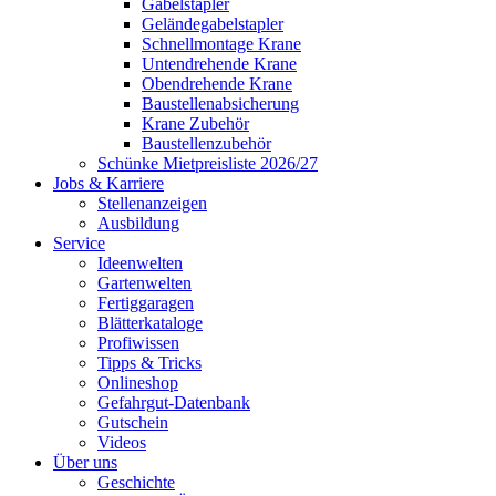
Gabelstapler
Geländegabelstapler
Schnellmontage Krane
Untendrehende Krane
Obendrehende Krane
Baustellenabsicherung
Krane Zubehör
Baustellenzubehör
Schünke Mietpreisliste 2026/27
Jobs & Karriere
Stellenanzeigen
Ausbildung
Service
Ideenwelten
Gartenwelten
Fertiggaragen
Blätterkataloge
Profiwissen
Tipps & Tricks
Onlineshop
Gefahrgut-Datenbank
Gutschein
Videos
Über uns
Geschichte