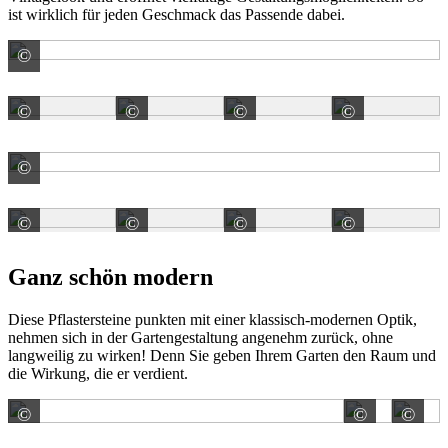
ist wirklich für jeden Geschmack das Passende dabei.
©
KANN GmbH Baustoffwerke
©
©
©
©
KANN GmbH Baustoffwerke
KANN GmbH Baustoffwerke
KANN GmbH Baustoffw
KANN G
©
KANN GmbH Baustoffwerke
©
©
©
©
KANN GmbH Baustoffwerke
KANN GmbH Baustoffwerke
KANN GmbH Baustoffw
KANN G
Ganz schön modern
Diese Pflastersteine punkten mit einer klassisch-modernen Optik,
nehmen sich in der Gartengestaltung angenehm zurück, ohne
langweilig zu wirken! Denn Sie geben Ihrem Garten den Raum und
die Wirkung, die er verdient.
©
©
©
Rinn Beton- und Naturstein GmbH & Co. KG
KANN 