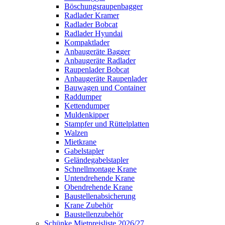
Böschungsraupenbagger
Radlader Kramer
Radlader Bobcat
Radlader Hyundai
Kompaktlader
Anbaugeräte Bagger
Anbaugeräte Radlader
Raupenlader Bobcat
Anbaugeräte Raupenlader
Bauwagen und Container
Raddumper
Kettendumper
Muldenkipper
Stampfer und Rüttelplatten
Walzen
Mietkrane
Gabelstapler
Geländegabelstapler
Schnellmontage Krane
Untendrehende Krane
Obendrehende Krane
Baustellenabsicherung
Krane Zubehör
Baustellenzubehör
Schünke Mietpreisliste 2026/27