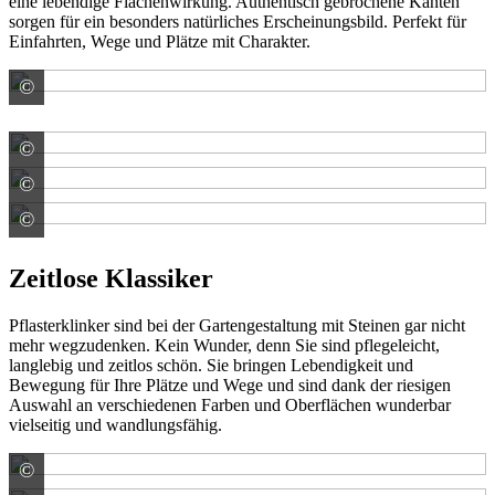
eine lebendige Flächenwirkung. Authentisch gebrochene Kanten
sorgen für ein besonders natürliches Erscheinungsbild. Perfekt für
Einfahrten, Wege und Plätze mit Charakter.
©
Rünz & Hoffend GmbH & Co. KG
©
Rünz & Hoffend GmbH & Co. KG
©
Rünz & Hoffend GmbH & Co. KG
©
Rünz & Hoffend GmbH & Co. KG
Zeitlose Klassiker
Pflasterklinker sind bei der Gartengestaltung mit Steinen gar nicht
mehr wegzudenken. Kein Wunder, denn Sie sind pflegeleicht,
langlebig und zeitlos schön. Sie bringen Lebendigkeit und
Bewegung für Ihre Plätze und Wege und sind dank der riesigen
Auswahl an verschiedenen Farben und Oberflächen wunderbar
vielseitig und wandlungsfähig.
©
Vandersanden Deutschland GmbH