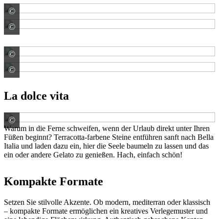
©
EHL AG
©
Gala-Lusit-Betonsteinwerke GmbH
©
F. C. Nüdling Betonelemente GmbH u. Co. KG
©
F. C. Nüdling Betonelemente GmbH u. Co. KG
La dolce vita
©
KANN GmbH Baustoffwerke
Warum in die Ferne schweifen, wenn der Urlaub direkt unter Ihren
Füßen beginnt? Terracotta-farbene Steine entführen sanft nach Bella
Italia und laden dazu ein, hier die Seele baumeln zu lassen und das
ein oder andere Gelato zu genießen. Hach, einfach schön!
Kompakte Formate
Setzen Sie stilvolle Akzente. Ob modern, mediterran oder klassisch
– kompakte Formate ermöglichen ein kreatives Verlegemuster und