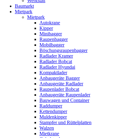
Werkstatt
Baumarkt
Mietpark
Mietpark
Autokrane
Kipper
Minibagger
Raupenbagger
Mobilbagger
Böschungsraupenbagger
Radlader Kramer
Radlader Bobcat
Radlader Hyundai
Kompaktlader
Anbaugeräte Bagger
Anbaugeräte Radlader
Raupenlader Bobcat
Anbaugeräte Raupenlader
Bauwagen und Container
Raddumper
Kettendumper
Muldenkipper
Stampfer und Rüttelplatten
Walzen
Mietkrane