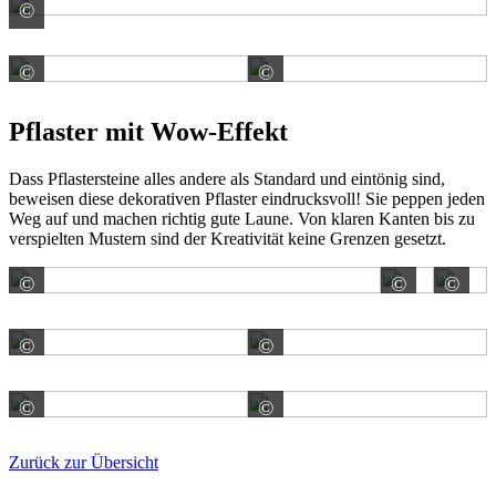
©
Vandersanden Deutschland GmbH
©
©
Vandersanden Deutschland GmbH
Vandersanden Deutschl
Pflaster mit Wow-Effekt
Dass Pflastersteine alles andere als Standard und eintönig sind,
beweisen diese dekorativen Pflaster eindrucksvoll! Sie peppen jeden
Weg auf und machen richtig gute Laune. Von klaren Kanten bis zu
verspielten Mustern sind der Kreativität keine Grenzen gesetzt.
©
©
©
Gala-Lusit-Betonsteinwerke GmbH
Gala-L
©
©
EHL AG
EHL AG
©
©
EHL AG
EHL AG
Zurück zur Übersicht