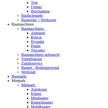
Tore
Fenster
Beschattung
Baufachmarkt
Baugeräte + Werkzeug
Baumaschinen
Baumaschinen
Ammann
Bobcat
Hyundai
Potain
Thwaites
Baumaschinen gebraucht
Vertriebsteam
Zufuhrservice
Bagger - Bedienpersonal
Werkstatt
Baumarkt
Mietpark
Mietpark
Autokrane
Kipper
Minibagger
Raupenbagger
Mobilbagger