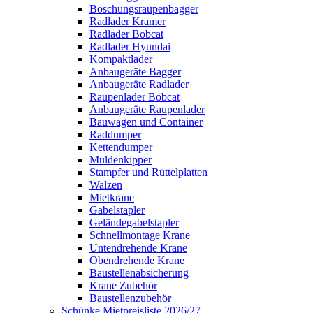
Böschungsraupenbagger
Radlader Kramer
Radlader Bobcat
Radlader Hyundai
Kompaktlader
Anbaugeräte Bagger
Anbaugeräte Radlader
Raupenlader Bobcat
Anbaugeräte Raupenlader
Bauwagen und Container
Raddumper
Kettendumper
Muldenkipper
Stampfer und Rüttelplatten
Walzen
Mietkrane
Gabelstapler
Geländegabelstapler
Schnellmontage Krane
Untendrehende Krane
Obendrehende Krane
Baustellenabsicherung
Krane Zubehör
Baustellenzubehör
Schünke Mietpreisliste 2026/27