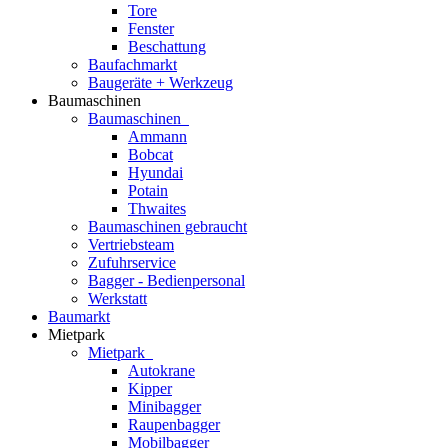
Tore
Fenster
Beschattung
Baufachmarkt
Baugeräte + Werkzeug
Baumaschinen
Baumaschinen
Ammann
Bobcat
Hyundai
Potain
Thwaites
Baumaschinen gebraucht
Vertriebsteam
Zufuhrservice
Bagger - Bedienpersonal
Werkstatt
Baumarkt
Mietpark
Mietpark
Autokrane
Kipper
Minibagger
Raupenbagger
Mobilbagger