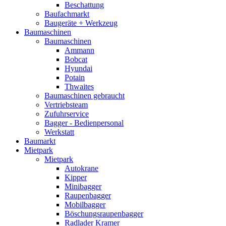
Beschattung
Baufachmarkt
Baugeräte + Werkzeug
Baumaschinen
Baumaschinen
Ammann
Bobcat
Hyundai
Potain
Thwaites
Baumaschinen gebraucht
Vertriebsteam
Zufuhrservice
Bagger - Bedienpersonal
Werkstatt
Baumarkt
Mietpark
Mietpark
Autokrane
Kipper
Minibagger
Raupenbagger
Mobilbagger
Böschungsraupenbagger
Radlader Kramer