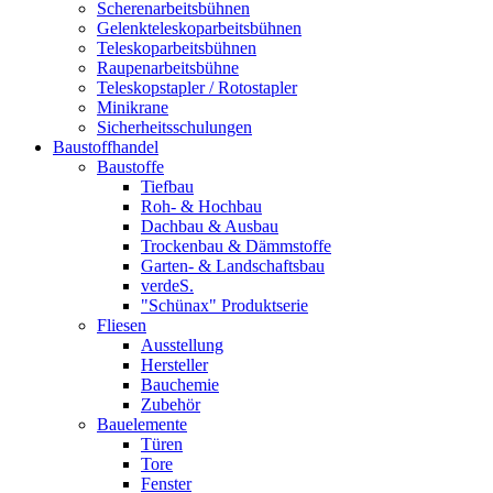
Scherenarbeitsbühnen
Gelenkteleskoparbeitsbühnen
Teleskoparbeitsbühnen
Raupenarbeitsbühne
Teleskopstapler / Rotostapler
Minikrane
Sicherheitsschulungen
Baustoffhandel
Baustoffe
Tiefbau
Roh- & Hochbau
Dachbau & Ausbau
Trockenbau & Dämmstoffe
Garten- & Landschaftsbau
verdeS.
"Schünax" Produktserie
Fliesen
Ausstellung
Hersteller
Bauchemie
Zubehör
Bauelemente
Türen
Tore
Fenster