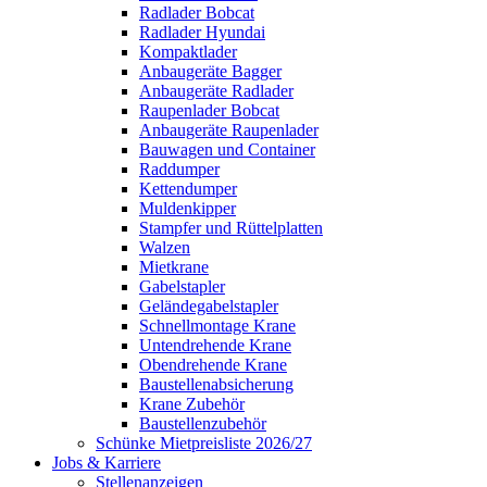
Radlader Bobcat
Radlader Hyundai
Kompaktlader
Anbaugeräte Bagger
Anbaugeräte Radlader
Raupenlader Bobcat
Anbaugeräte Raupenlader
Bauwagen und Container
Raddumper
Kettendumper
Muldenkipper
Stampfer und Rüttelplatten
Walzen
Mietkrane
Gabelstapler
Geländegabelstapler
Schnellmontage Krane
Untendrehende Krane
Obendrehende Krane
Baustellenabsicherung
Krane Zubehör
Baustellenzubehör
Schünke Mietpreisliste 2026/27
Jobs & Karriere
Stellenanzeigen