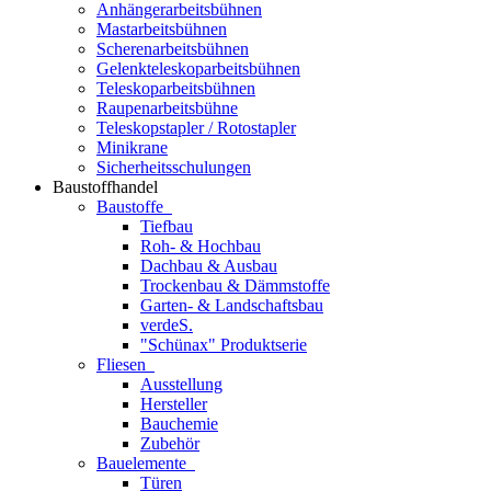
Anhängerarbeitsbühnen
Mastarbeitsbühnen
Scherenarbeitsbühnen
Gelenkteleskoparbeitsbühnen
Teleskoparbeitsbühnen
Raupenarbeitsbühne
Teleskopstapler / Rotostapler
Minikrane
Sicherheitsschulungen
Baustoffhandel
Baustoffe
Tiefbau
Roh- & Hochbau
Dachbau & Ausbau
Trockenbau & Dämmstoffe
Garten- & Landschaftsbau
verdeS.
"Schünax" Produktserie
Fliesen
Ausstellung
Hersteller
Bauchemie
Zubehör
Bauelemente
Türen