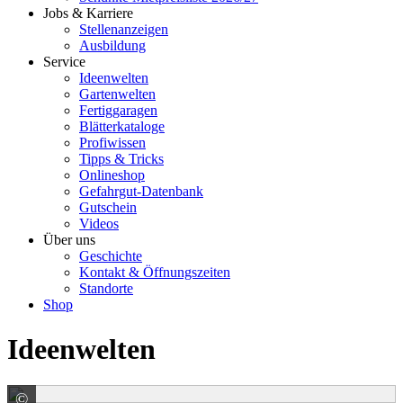
Jobs & Karriere
Stellenanzeigen
Ausbildung
Service
Ideenwelten
Gartenwelten
Fertiggaragen
Blätterkataloge
Profiwissen
Tipps & Tricks
Onlineshop
Gefahrgut-Datenbank
Gutschein
Videos
Über uns
Geschichte
Kontakt & Öffnungszeiten
Standorte
Shop
Ideenwelten
©
Klostermann GmbH & Co. KG