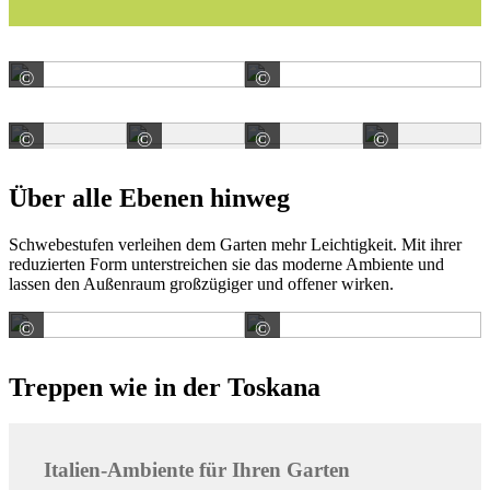
©
©
KANN GmbH Baustoffwerke
Klostermann GmbH & C
©
©
©
©
Klostermann GmbH & Co. KG
Klostermann GmbH & Co. KG
Klostermann GmbH & C
Kloster
Über alle Ebenen hinweg
Schwebestufen verleihen dem Garten mehr Leichtigkeit. Mit ihrer
reduzierten Form unterstreichen sie das moderne Ambiente und
lassen den Außenraum großzügiger und offener wirken.
©
©
METTEN Stein+Design GmbH & Co. KG
METTEN Stein+Design
Treppen wie in der Toskana
Italien-Ambiente für Ihren Garten