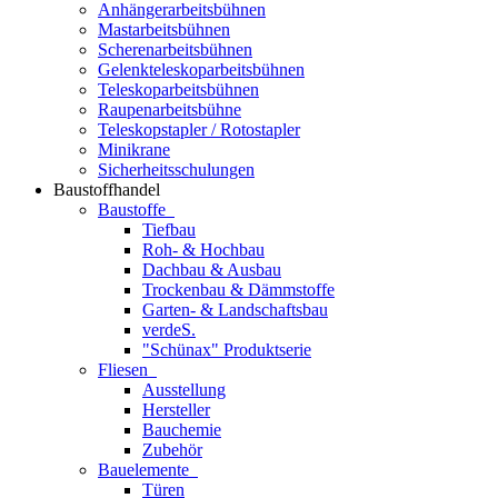
Anhängerarbeitsbühnen
Mastarbeitsbühnen
Scherenarbeitsbühnen
Gelenkteleskoparbeitsbühnen
Teleskoparbeitsbühnen
Raupenarbeitsbühne
Teleskopstapler / Rotostapler
Minikrane
Sicherheitsschulungen
Baustoffhandel
Baustoffe
Tiefbau
Roh- & Hochbau
Dachbau & Ausbau
Trockenbau & Dämmstoffe
Garten- & Landschaftsbau
verdeS.
"Schünax" Produktserie
Fliesen
Ausstellung
Hersteller
Bauchemie
Zubehör
Bauelemente
Türen