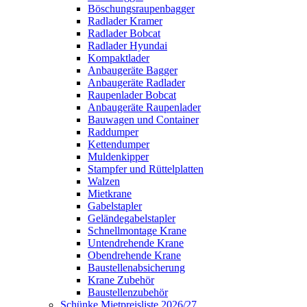
Böschungsraupenbagger
Radlader Kramer
Radlader Bobcat
Radlader Hyundai
Kompaktlader
Anbaugeräte Bagger
Anbaugeräte Radlader
Raupenlader Bobcat
Anbaugeräte Raupenlader
Bauwagen und Container
Raddumper
Kettendumper
Muldenkipper
Stampfer und Rüttelplatten
Walzen
Mietkrane
Gabelstapler
Geländegabelstapler
Schnellmontage Krane
Untendrehende Krane
Obendrehende Krane
Baustellenabsicherung
Krane Zubehör
Baustellenzubehör
Schünke Mietpreisliste 2026/27