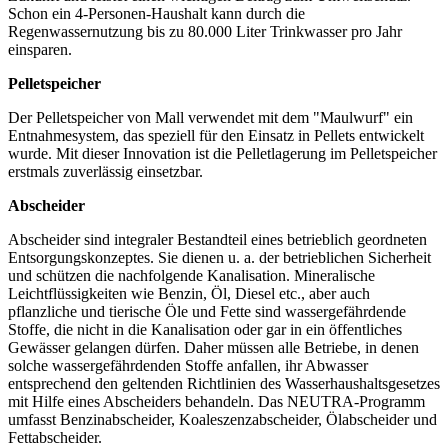
Schon ein 4-Personen-Haushalt kann durch die
Regenwassernutzung bis zu 80.000 Liter Trinkwasser pro Jahr
einsparen.
Pelletspeicher
Der Pelletspeicher von Mall verwendet mit dem "Maulwurf" ein
Entnahmesystem, das speziell für den Einsatz in Pellets entwickelt
wurde. Mit dieser Innovation ist die Pelletlagerung im Pelletspeicher
erstmals zuverlässig einsetzbar.
Abscheider
Abscheider sind integraler Bestandteil eines betrieblich geordneten
Entsorgungskonzeptes. Sie dienen u. a. der betrieblichen Sicherheit
und schützen die nachfolgende Kanalisation. Mineralische
Leichtflüssigkeiten wie Benzin, Öl, Diesel etc., aber auch
pflanzliche und tierische Öle und Fette sind wassergefährdende
Stoffe, die nicht in die Kanalisation oder gar in ein öffentliches
Gewässer gelangen dürfen. Daher müssen alle Betriebe, in denen
solche wassergefährdenden Stoffe anfallen, ihr Abwasser
entsprechend den geltenden Richtlinien des Wasserhaushaltsgesetzes
mit Hilfe eines Abscheiders behandeln. Das NEUTRA-Programm
umfasst Benzinabscheider, Koaleszenzabscheider, Ölabscheider und
Fettabscheider.