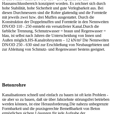
Hausanschlussbereich konzipiert worden. Es zeichnet sich durch
hohe Stabilität, hohe Sicherheit und gute Verlegbarkeit aus. Bei
diesen Durchmessern sind die Rohre glattendig und die Formteile
mit jeweils zwei bzw. drei Muffen ausgestattet. Durch die
Konstruktion der Doppelmuffen und Formteile in den Nennweiten
DN/OD 110 - 250 entsteht ein versatzfreier Kanal.Durch die
farbliche Trennung, Schmutzwasser = braun und Regenwasser =
blau, ist selbst nach Jahren die Unterscheidung von Innen und
Außen möglich.HS-Kanalrohrsystem – 12 kN/m² Die Nennweiten
DN/OD 250 - 630 sind zur Erschließung von Neubaugebieten und
zur Ableitung von Schmutz- und Regenwasser bestens geeignet.
Betonrohre
Kanalisationen schnell und einfach zu bauen ist oft kein Problem -
sie aber so zu bauen, daß sie über Jahrzehnte störungsfrei betrieben
werden können, ist eine Herausforderung.Die nahezu unbegrenzte
Formbarkeit und die praxisgerechte Bemeßbarkeit von Beton
ermöglichen sichere Lösungen für jede Aufgabe der