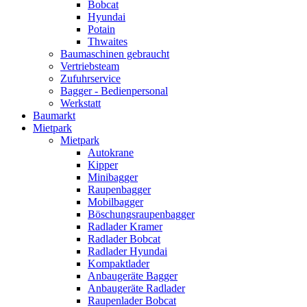
Bobcat
Hyundai
Potain
Thwaites
Baumaschinen gebraucht
Vertriebsteam
Zufuhrservice
Bagger - Bedienpersonal
Werkstatt
Baumarkt
Mietpark
Mietpark
Autokrane
Kipper
Minibagger
Raupenbagger
Mobilbagger
Böschungsraupenbagger
Radlader Kramer
Radlader Bobcat
Radlader Hyundai
Kompaktlader
Anbaugeräte Bagger
Anbaugeräte Radlader
Raupenlader Bobcat