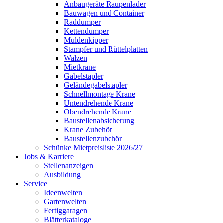
Anbaugeräte Raupenlader
Bauwagen und Container
Raddumper
Kettendumper
Muldenkipper
Stampfer und Rüttelplatten
Walzen
Mietkrane
Gabelstapler
Geländegabelstapler
Schnellmontage Krane
Untendrehende Krane
Obendrehende Krane
Baustellenabsicherung
Krane Zubehör
Baustellenzubehör
Schünke Mietpreisliste 2026/27
Jobs & Karriere
Stellenanzeigen
Ausbildung
Service
Ideenwelten
Gartenwelten
Fertiggaragen
Blätterkataloge