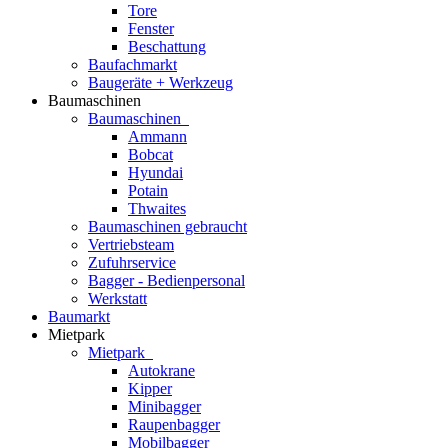
Tore
Fenster
Beschattung
Baufachmarkt
Baugeräte + Werkzeug
Baumaschinen
Baumaschinen
Ammann
Bobcat
Hyundai
Potain
Thwaites
Baumaschinen gebraucht
Vertriebsteam
Zufuhrservice
Bagger - Bedienpersonal
Werkstatt
Baumarkt
Mietpark
Mietpark
Autokrane
Kipper
Minibagger
Raupenbagger
Mobilbagger