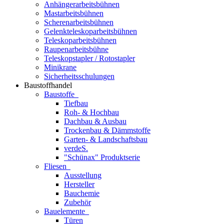
Anhängerarbeitsbühnen
Mastarbeitsbühnen
Scherenarbeitsbühnen
Gelenkteleskoparbeitsbühnen
Teleskoparbeitsbühnen
Raupenarbeitsbühne
Teleskopstapler / Rotostapler
Minikrane
Sicherheitsschulungen
Baustoffhandel
Baustoffe
Tiefbau
Roh- & Hochbau
Dachbau & Ausbau
Trockenbau & Dämmstoffe
Garten- & Landschaftsbau
verdeS.
"Schünax" Produktserie
Fliesen
Ausstellung
Hersteller
Bauchemie
Zubehör
Bauelemente
Türen