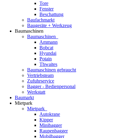
Tore
Fenster
Beschattung
Baufachmarkt
Baugeräte + Werkzeug
Baumaschinen
Baumaschinen
Ammann
Bobcat
Hyundai
Potain
Thwaites
Baumaschinen gebraucht
Vertriebsteam
Zufuhrservice
Bagger - Bedienpersonal
Werkstatt
Baumarkt
Mietpark
Mietpark
Autokrane
Kipper
Minibagger
Raupenbagger
Mobilbagger