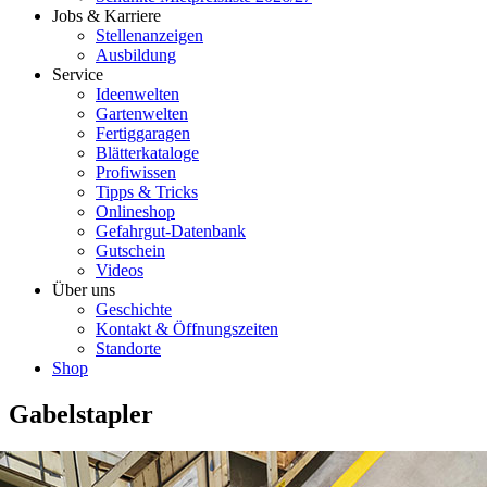
Jobs & Karriere
Stellenanzeigen
Ausbildung
Service
Ideenwelten
Gartenwelten
Fertiggaragen
Blätterkataloge
Profiwissen
Tipps & Tricks
Onlineshop
Gefahrgut-Datenbank
Gutschein
Videos
Über uns
Geschichte
Kontakt & Öffnungszeiten
Standorte
Shop
Gabelstapler