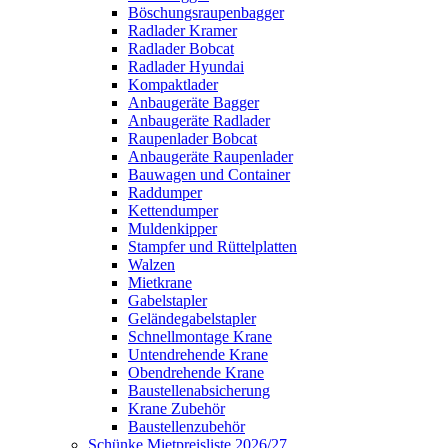
Böschungsraupenbagger
Radlader Kramer
Radlader Bobcat
Radlader Hyundai
Kompaktlader
Anbaugeräte Bagger
Anbaugeräte Radlader
Raupenlader Bobcat
Anbaugeräte Raupenlader
Bauwagen und Container
Raddumper
Kettendumper
Muldenkipper
Stampfer und Rüttelplatten
Walzen
Mietkrane
Gabelstapler
Geländegabelstapler
Schnellmontage Krane
Untendrehende Krane
Obendrehende Krane
Baustellenabsicherung
Krane Zubehör
Baustellenzubehör
Schünke Mietpreisliste 2026/27