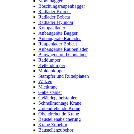
Mobilbagger
Böschungsraupenbagger
Radlader Kramer
Radlader Bobcat
Radlader Hyundai
Kompaktlader
Anbaugeräte Bagger
Anbaugeräte Radlader
Raupenlader Bobcat
Anbaugeräte Raupenlader
Bauwagen und Container
Raddumper
Kettendumper
Muldenkipper
Stampfer und Rüttelplatten
Walzen
Mietkrane
Gabelstapler
Geländegabelstapler
Schnellmontage Krane
Untendrehende Krane
Obendrehende Krane
Baustellenabsicherung
Krane Zubehör
Baustellenzubehör