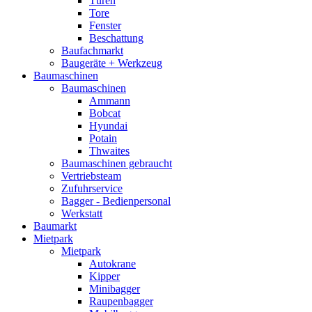
Türen
Tore
Fenster
Beschattung
Baufachmarkt
Baugeräte + Werkzeug
Baumaschinen
Baumaschinen
Ammann
Bobcat
Hyundai
Potain
Thwaites
Baumaschinen gebraucht
Vertriebsteam
Zufuhrservice
Bagger - Bedienpersonal
Werkstatt
Baumarkt
Mietpark
Mietpark
Autokrane
Kipper
Minibagger
Raupenbagger