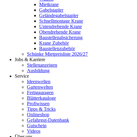
Mietkrane
Gabelstapler
Geländegabelstapler
Schnellmontage Krane
Untendrehende Krane
Obendrehende Krane
Baustellenabsicherung
Krane Zubehör
Baustellenzubehör
Schünke Mietpreisliste 2026/27
Jobs & Karriere
Stellenanzeigen
Ausbildung
Service
Ideenwelten
Gartenwelten
Fertiggaragen
Blätterkataloge
Profiwissen
Tipps & Tricks
Onlineshop
Gefahrgut-Datenbank
Gutschein
Videos
Über uns