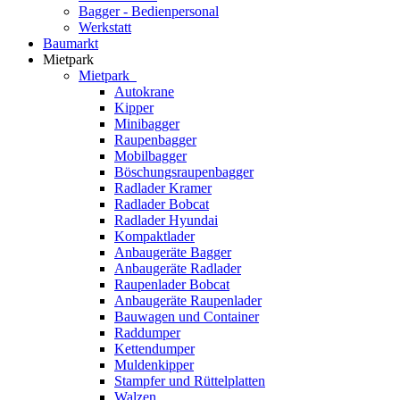
Bagger - Bedienpersonal
Werkstatt
Baumarkt
Mietpark
Mietpark
Autokrane
Kipper
Minibagger
Raupenbagger
Mobilbagger
Böschungsraupenbagger
Radlader Kramer
Radlader Bobcat
Radlader Hyundai
Kompaktlader
Anbaugeräte Bagger
Anbaugeräte Radlader
Raupenlader Bobcat
Anbaugeräte Raupenlader
Bauwagen und Container
Raddumper
Kettendumper
Muldenkipper
Stampfer und Rüttelplatten
Walzen