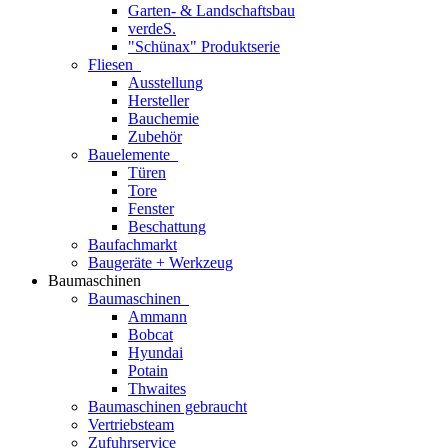
Garten- & Landschaftsbau
verdeS.
"Schünax" Produktserie
Fliesen
Ausstellung
Hersteller
Bauchemie
Zubehör
Bauelemente
Türen
Tore
Fenster
Beschattung
Baufachmarkt
Baugeräte + Werkzeug
Baumaschinen
Baumaschinen
Ammann
Bobcat
Hyundai
Potain
Thwaites
Baumaschinen gebraucht
Vertriebsteam
Zufuhrservice