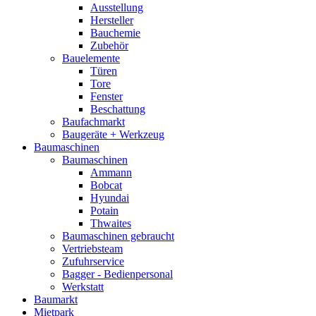
Ausstellung
Hersteller
Bauchemie
Zubehör
Bauelemente
Türen
Tore
Fenster
Beschattung
Baufachmarkt
Baugeräte + Werkzeug
Baumaschinen
Baumaschinen
Ammann
Bobcat
Hyundai
Potain
Thwaites
Baumaschinen gebraucht
Vertriebsteam
Zufuhrservice
Bagger - Bedienpersonal
Werkstatt
Baumarkt
Mietpark