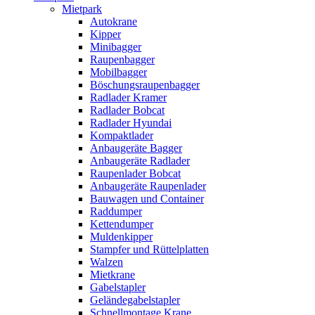
Mietpark
Autokrane
Kipper
Minibagger
Raupenbagger
Mobilbagger
Böschungsraupenbagger
Radlader Kramer
Radlader Bobcat
Radlader Hyundai
Kompaktlader
Anbaugeräte Bagger
Anbaugeräte Radlader
Raupenlader Bobcat
Anbaugeräte Raupenlader
Bauwagen und Container
Raddumper
Kettendumper
Muldenkipper
Stampfer und Rüttelplatten
Walzen
Mietkrane
Gabelstapler
Geländegabelstapler
Schnellmontage Krane