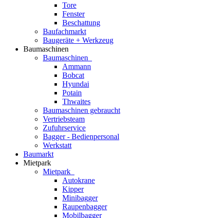
Tore
Fenster
Beschattung
Baufachmarkt
Baugeräte + Werkzeug
Baumaschinen
Baumaschinen
Ammann
Bobcat
Hyundai
Potain
Thwaites
Baumaschinen gebraucht
Vertriebsteam
Zufuhrservice
Bagger - Bedienpersonal
Werkstatt
Baumarkt
Mietpark
Mietpark
Autokrane
Kipper
Minibagger
Raupenbagger
Mobilbagger