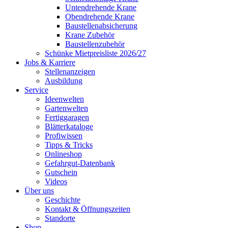
Untendrehende Krane
Obendrehende Krane
Baustellenabsicherung
Krane Zubehör
Baustellenzubehör
Schünke Mietpreisliste 2026/27
Jobs & Karriere
Stellenanzeigen
Ausbildung
Service
Ideenwelten
Gartenwelten
Fertiggaragen
Blätterkataloge
Profiwissen
Tipps & Tricks
Onlineshop
Gefahrgut-Datenbank
Gutschein
Videos
Über uns
Geschichte
Kontakt & Öffnungszeiten
Standorte
Shop