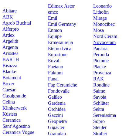
Edimax Astor
Leonardo
Abitare
emco
Lithofin
ABK
Emil
Mirage
Agrob Buchtal
Emil Germany
Monocibec
Alferpro
Enmon
Mosa
Ardex
Equipe
Nord Ceram
Argelith
Ermesaurelia
Novoceram
Argenta
Eterno Ivica
Panaria
Ariostea
Eurostone
Peronda
BARTH
Euval
Piemme
Bisazza
Faetano
Placke
Blanke
Faktum
Provenza
Botament
Fanal
RAK
Boxer
Fap Ceramiche
Rondine
Caesar
Fondovalle
Saime
Casalgrande
Galileo
Savoia
Celina
Gardenia
Schlüter
Klinkerwerk
Orchidea
Seltra
Küsters
Gazzini
Serenissima
Ceramica
Geopietra
Sopro
Sant’Agostino
GigaCer
Steuler
Ceramica Vogue
Granulati
Ströher