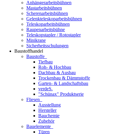
Anhängerarbeitsbühnen
Mastarbeitsbühnen
Scherenarbeitsbühnen
Gelenkteleskoparbeitsbühnen
Teleskoparbeitsbühnen
Raupenarbeitsbühne
Teleskopstapler / Rotostapler
Minikrane
Sicherheitsschulungen
Baustoffhandel
Baustoffe
Tiefbau
Roh- & Hochbau
Dachbau & Ausbau
Trockenbau & Dämmstoffe
Garten- & Landschaftsbau
verdeS.
"Schünax" Produktserie
Fliesen
Ausstellung
Hersteller
Bauchemie
Zubehör
Bauelemente
Türen