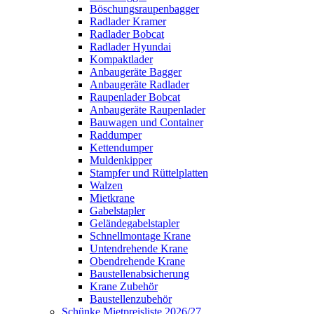
Böschungsraupenbagger
Radlader Kramer
Radlader Bobcat
Radlader Hyundai
Kompaktlader
Anbaugeräte Bagger
Anbaugeräte Radlader
Raupenlader Bobcat
Anbaugeräte Raupenlader
Bauwagen und Container
Raddumper
Kettendumper
Muldenkipper
Stampfer und Rüttelplatten
Walzen
Mietkrane
Gabelstapler
Geländegabelstapler
Schnellmontage Krane
Untendrehende Krane
Obendrehende Krane
Baustellenabsicherung
Krane Zubehör
Baustellenzubehör
Schünke Mietpreisliste 2026/27