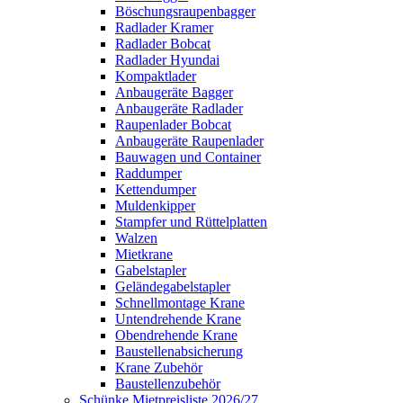
Böschungsraupenbagger
Radlader Kramer
Radlader Bobcat
Radlader Hyundai
Kompaktlader
Anbaugeräte Bagger
Anbaugeräte Radlader
Raupenlader Bobcat
Anbaugeräte Raupenlader
Bauwagen und Container
Raddumper
Kettendumper
Muldenkipper
Stampfer und Rüttelplatten
Walzen
Mietkrane
Gabelstapler
Geländegabelstapler
Schnellmontage Krane
Untendrehende Krane
Obendrehende Krane
Baustellenabsicherung
Krane Zubehör
Baustellenzubehör
Schünke Mietpreisliste 2026/27