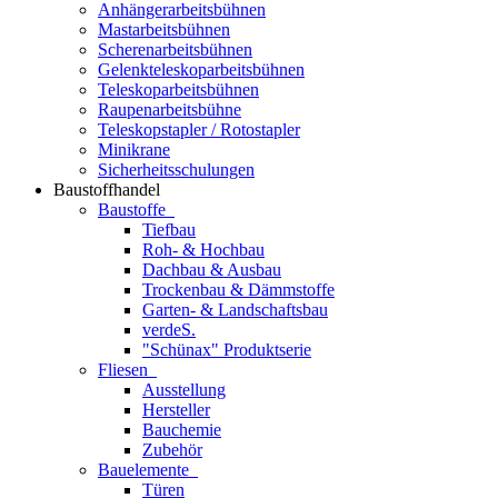
Anhängerarbeitsbühnen
Mastarbeitsbühnen
Scherenarbeitsbühnen
Gelenkteleskoparbeitsbühnen
Teleskoparbeitsbühnen
Raupenarbeitsbühne
Teleskopstapler / Rotostapler
Minikrane
Sicherheitsschulungen
Baustoffhandel
Baustoffe
Tiefbau
Roh- & Hochbau
Dachbau & Ausbau
Trockenbau & Dämmstoffe
Garten- & Landschaftsbau
verdeS.
"Schünax" Produktserie
Fliesen
Ausstellung
Hersteller
Bauchemie
Zubehör
Bauelemente
Türen