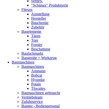
verdeS.
"Schünax" Produktserie
Fliesen
Ausstellung
Hersteller
Bauchemie
Zubehör
Bauelemente
Türen
Tore
Fenster
Beschattung
Baufachmarkt
Baugeräte + Werkzeug
Baumaschinen
Baumaschinen
Ammann
Bobcat
Hyundai
Potain
Thwaites
Baumaschinen gebraucht
Vertriebsteam
Zufuhrservice
Bagger - Bedienpersonal