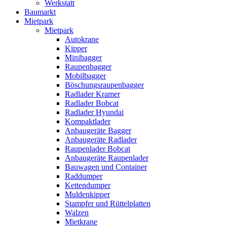
Werkstatt
Baumarkt
Mietpark
Mietpark
Autokrane
Kipper
Minibagger
Raupenbagger
Mobilbagger
Böschungsraupenbagger
Radlader Kramer
Radlader Bobcat
Radlader Hyundai
Kompaktlader
Anbaugeräte Bagger
Anbaugeräte Radlader
Raupenlader Bobcat
Anbaugeräte Raupenlader
Bauwagen und Container
Raddumper
Kettendumper
Muldenkipper
Stampfer und Rüttelplatten
Walzen
Mietkrane