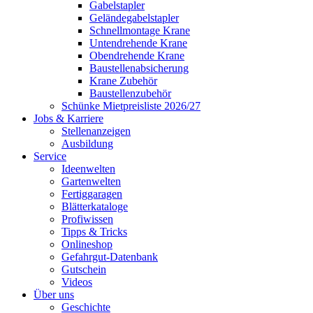
Gabelstapler
Geländegabelstapler
Schnellmontage Krane
Untendrehende Krane
Obendrehende Krane
Baustellenabsicherung
Krane Zubehör
Baustellenzubehör
Schünke Mietpreisliste 2026/27
Jobs & Karriere
Stellenanzeigen
Ausbildung
Service
Ideenwelten
Gartenwelten
Fertiggaragen
Blätterkataloge
Profiwissen
Tipps & Tricks
Onlineshop
Gefahrgut-Datenbank
Gutschein
Videos
Über uns
Geschichte