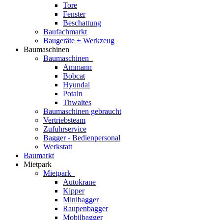
Tore
Fenster
Beschattung
Baufachmarkt
Baugeräte + Werkzeug
Baumaschinen
Baumaschinen
Ammann
Bobcat
Hyundai
Potain
Thwaites
Baumaschinen gebraucht
Vertriebsteam
Zufuhrservice
Bagger - Bedienpersonal
Werkstatt
Baumarkt
Mietpark
Mietpark
Autokrane
Kipper
Minibagger
Raupenbagger
Mobilbagger