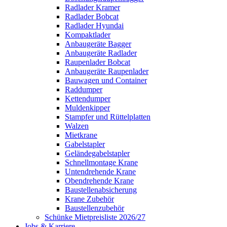
Radlader Kramer
Radlader Bobcat
Radlader Hyundai
Kompaktlader
Anbaugeräte Bagger
Anbaugeräte Radlader
Raupenlader Bobcat
Anbaugeräte Raupenlader
Bauwagen und Container
Raddumper
Kettendumper
Muldenkipper
Stampfer und Rüttelplatten
Walzen
Mietkrane
Gabelstapler
Geländegabelstapler
Schnellmontage Krane
Untendrehende Krane
Obendrehende Krane
Baustellenabsicherung
Krane Zubehör
Baustellenzubehör
Schünke Mietpreisliste 2026/27
Jobs & Karriere