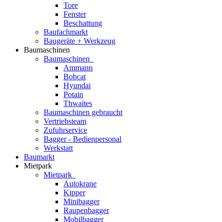
Tore
Fenster
Beschattung
Baufachmarkt
Baugeräte + Werkzeug
Baumaschinen
Baumaschinen
Ammann
Bobcat
Hyundai
Potain
Thwaites
Baumaschinen gebraucht
Vertriebsteam
Zufuhrservice
Bagger - Bedienpersonal
Werkstatt
Baumarkt
Mietpark
Mietpark
Autokrane
Kipper
Minibagger
Raupenbagger
Mobilbagger