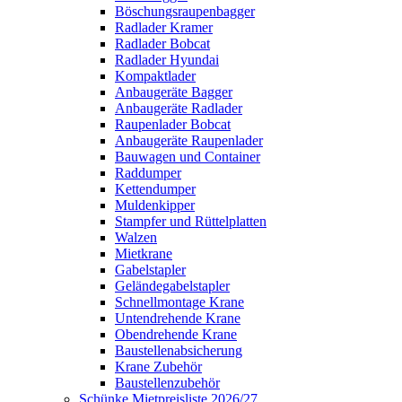
Böschungsraupenbagger
Radlader Kramer
Radlader Bobcat
Radlader Hyundai
Kompaktlader
Anbaugeräte Bagger
Anbaugeräte Radlader
Raupenlader Bobcat
Anbaugeräte Raupenlader
Bauwagen und Container
Raddumper
Kettendumper
Muldenkipper
Stampfer und Rüttelplatten
Walzen
Mietkrane
Gabelstapler
Geländegabelstapler
Schnellmontage Krane
Untendrehende Krane
Obendrehende Krane
Baustellenabsicherung
Krane Zubehör
Baustellenzubehör
Schünke Mietpreisliste 2026/27