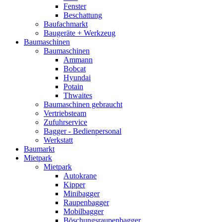
Fenster
Beschattung
Baufachmarkt
Baugeräte + Werkzeug
Baumaschinen
Baumaschinen
Ammann
Bobcat
Hyundai
Potain
Thwaites
Baumaschinen gebraucht
Vertriebsteam
Zufuhrservice
Bagger - Bedienpersonal
Werkstatt
Baumarkt
Mietpark
Mietpark
Autokrane
Kipper
Minibagger
Raupenbagger
Mobilbagger
Böschungsraupenbagger