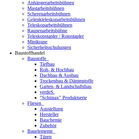
Anhängerarbeitsbühnen
Mastarbeitsbühnen
Scherenarbeitsbühnen
Gelenkteleskoparbeitsbühnen
Teleskoparbeitsbühnen
Raupenarbeitsbühne
Teleskopstapler / Rotostapler
Minikrane
Sicherheitsschulungen
Baustoffhandel
Baustoffe
Tiefbau
Roh- & Hochbau
Dachbau & Ausbau
Trockenbau & Dämmstoffe
Garten- & Landschaftsbau
verdeS.
"Schünax" Produktserie
Fliesen
Ausstellung
Hersteller
Bauchemie
Zubehör
Bauelemente
Türen