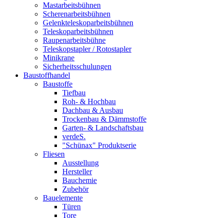
Mastarbeitsbühnen
Scherenarbeitsbühnen
Gelenkteleskoparbeitsbühnen
Teleskoparbeitsbühnen
Raupenarbeitsbühne
Teleskopstapler / Rotostapler
Minikrane
Sicherheitsschulungen
Baustoffhandel
Baustoffe
Tiefbau
Roh- & Hochbau
Dachbau & Ausbau
Trockenbau & Dämmstoffe
Garten- & Landschaftsbau
verdeS.
"Schünax" Produktserie
Fliesen
Ausstellung
Hersteller
Bauchemie
Zubehör
Bauelemente
Türen
Tore