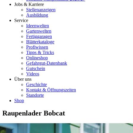
Jobs & Karriere
Stellenanzeigen
Ausbildung
Service
Ideenwelten
Gartenwelten
Fertiggaragen
Blätterkataloge
Profiwissen
Tipps & Tricks
Onlineshop
Gefahrgut-Datenbank
Gutschein
Videos
Über uns
Geschichte
Kontakt & Öffnungszeiten
Standorte
Shop
Raupenlader Bobcat